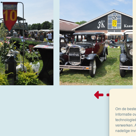
Om de beste 
informatie o
technologieë
verwerken. A
nadelige in