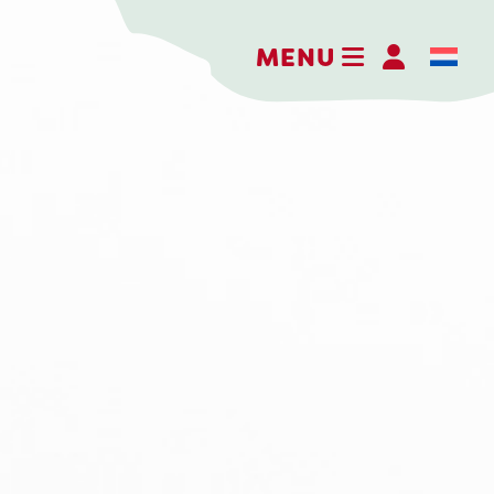
MENU
Hofkäserei Weenink
Elmersweg 3
7137 HG Lievelde
Niederlande
+31 (0)544 37 14 46
info@kaasboerderijweenink.nl