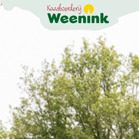
>
DER ERLEBNISB
DIE KÄSEREI
DIE BRENNEREI
AKTIVITÄTEN
HOFLADEN
WEBSHOP