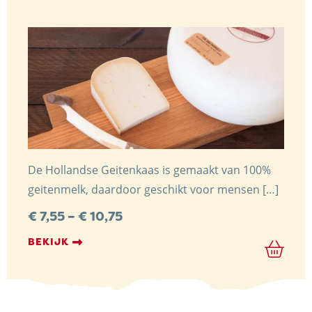
De Hollandse Geitenkaas is gemaakt van 100%
geitenmelk, daardoor geschikt voor mensen […]
Preisspanne:
€
7,55
–
€
10,75
€ 7,55
bis
BEKIJK
€ 10,75