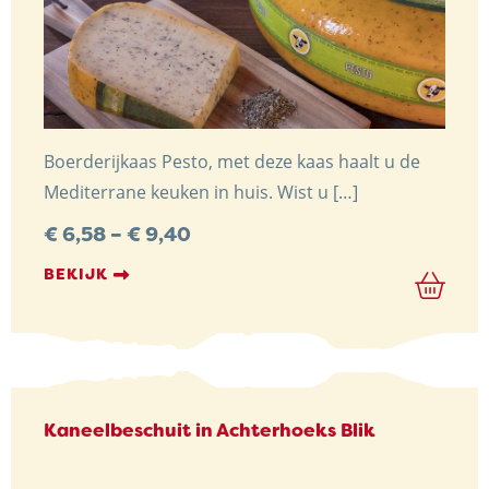
Boerderijkaas Pesto, met deze kaas haalt u de
Mediterrane keuken in huis. Wist u […]
Preisspanne:
€
6,58
–
€
9,40
€ 6,58
bis
BEKIJK
€ 9,40
Kaneelbeschuit in Achterhoeks Blik