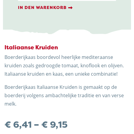
Kruiden
Menge
IN DEN WARENKORB
Italiaanse Kruiden
Trots op de Achterhoek! | © Kaasboerderij Weenink
2026
Boerderijkaas boordevol heerlijke mediteraanse
kruiden zoals gedroogde tomaat, knoflook en olijven.
Italiaanse kruiden en kaas, een unieke combinatie!
Boerderijkaas Italiaanse Kruiden is gemaakt op de
boerderij volgens ambachtelijke traditie en van verse
melk.
Preisspanne:
€
6,41
–
€
9,15