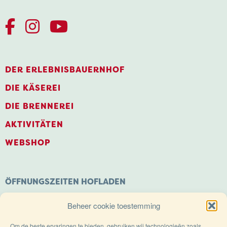
DER ERLEBNISBAUERNHOF
DIE KÄSEREI
DIE BRENNEREI
AKTIVITÄTEN
WEBSHOP
ÖFFNUNGSZEITEN HOFLADEN
Montag: Geschlossen
Beheer cookie toestemming
Dienstag bis Samstag: 9.00 – 18.00 Uhr
Sonntags geöffnet von: 11.00 – 18.00 Uhr
Om de beste ervaringen te bieden, gebruiken wij technologieën zoals