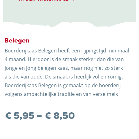
Belegen
Trots op de Achterhoek! | © Kaasboerderij Weenink
Boerderijkaas Belegen heeft een rijpingstijd minimaal
2026
4 maand. Hierdoor is de smaak sterker dan die van
jonge en jong belegen kaas, maar nog niet zo sterk
als die van oude. De smaak is heerlijk vol en romig.
Boerderijkaas Belegen is gemaakt op de boerderij
volgens ambachtelijke traditie en van verse melk
Preisspanne:
€
5,95
–
€
8,50
€ 5,95
bis