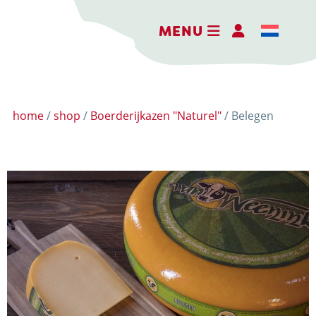
MENU
home
/
shop
/
Boerderijkazen "Naturel"
/ Belegen
DER ERLEBNISBAUERNHOF
DIE KÄSEREI
DIE BRENNEREI
AKTIVITÄTEN
HOFLADEN
WEBSHOP
NACHRICHTEN UND AKTUELLES