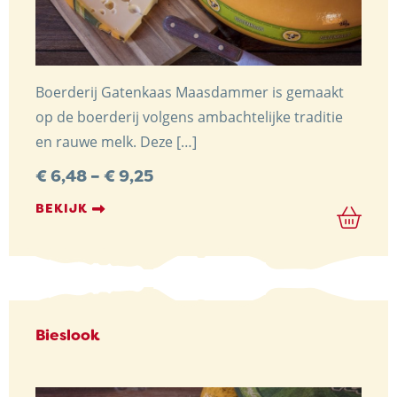
Boerderij Gatenkaas Maasdammer is gemaakt
op de boerderij volgens ambachtelijke traditie
en rauwe melk. Deze […]
Preisspanne:
€
6,48
–
€
9,25
€ 6,48
bis
BEKIJK
€ 9,25
Bieslook