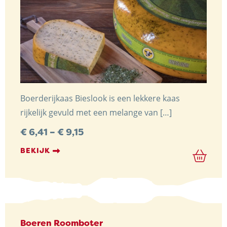
Boerderijkaas Bieslook is een lekkere kaas
rijkelijk gevuld met een melange van […]
Preisspanne:
€
6,41
–
€
9,15
€ 6,41
bis
BEKIJK
€ 9,15
Boeren Roomboter