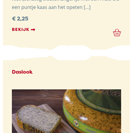
een puntje kaas aan het opeten […]
€
2,25
BEKIJK
Daslook