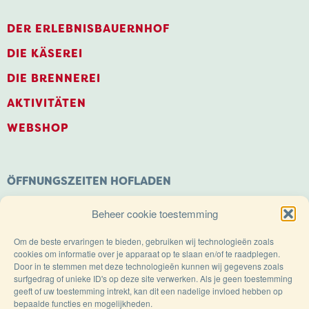
DER ERLEBNISBAUERNHOF
DIE KÄSEREI
DIE BRENNEREI
AKTIVITÄTEN
WEBSHOP
ÖFFNUNGSZEITEN HOFLADEN
Montag: Geschlossen
Beheer cookie toestemming
Dienstag bis Samstag: 9.00 – 18.00 Uhr
Sonntags geöffnet von: 11.00 – 18.00 Uhr
Om de beste ervaringen te bieden, gebruiken wij technologieën zoals
cookies om informatie over je apparaat op te slaan en/of te raadplegen.
Door in te stemmen met deze technologieën kunnen wij gegevens zoals
surfgedrag of unieke ID's op deze site verwerken. Als je geen toestemming
geeft of uw toestemming intrekt, kan dit een nadelige invloed hebben op
bepaalde functies en mogelijkheden.