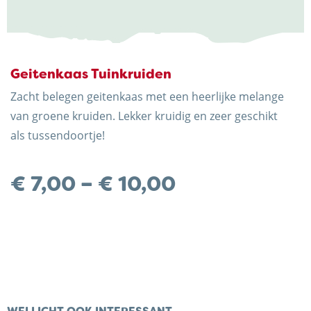
Geitenkaas Tuinkruiden
Zacht belegen geitenkaas met een heerlijke melange
Trots op de Achterhoek! | © Kaasboerderij Weenink
van groene kruiden. Lekker kruidig en zeer geschikt
2026
als tussendoortje!
Preisspanne
€
7,00
–
€
10,00
€ 7,00
bis
€ 10,00