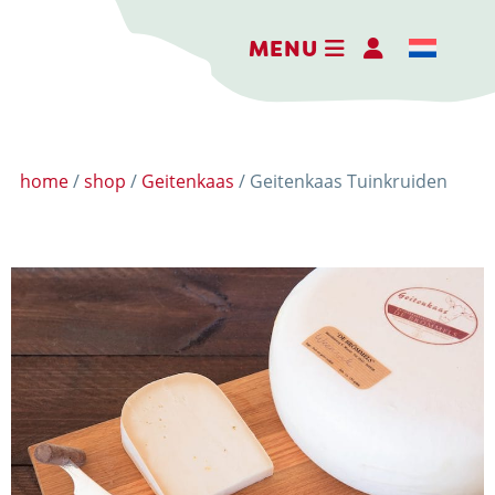
MENU
home
/
shop
/
Geitenkaas
/ Geitenkaas Tuinkruiden
DER ERLEBNISBAUERNHOF
DIE KÄSEREI
DIE BRENNEREI
AKTIVITÄTEN
HOFLADEN
WEBSHOP
NACHRICHTEN UND AKTUELLES