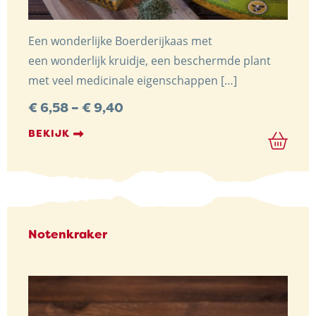
Een wonderlijke Boerderijkaas met
een wonderlijk kruidje, een beschermde plant
met veel medicinale eigenschappen […]
Preisspanne:
€
6,58
–
€
9,40
€ 6,58
bis
BEKIJK
€ 9,40
Notenkraker