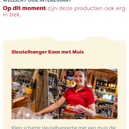
WELLICHT OOK INTERESSANT
Op dit moment
zijn deze producten ook erg
in trek.
Sleutelhanger Kaas met Muis
Klein,schattig sleutelhangertje met een muis die