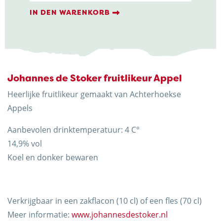
de
Stoker
IN DEN WARENKORB
fruitlikeur
Appel
Menge
Johannes de Stoker fruitlikeur Appel
Trots op de Achterhoek! | © Kaasboerderij Weenink
2026
Heerlijke fruitlikeur gemaakt van Achterhoekse
Appels
Aanbevolen drinktemperatuur: 4 C°
14,9% vol
Koel en donker bewaren
Verkrijgbaar in een zakflacon (10 cl) of een fles (70 cl)
Meer informatie:
www.johannesdestoker.nl