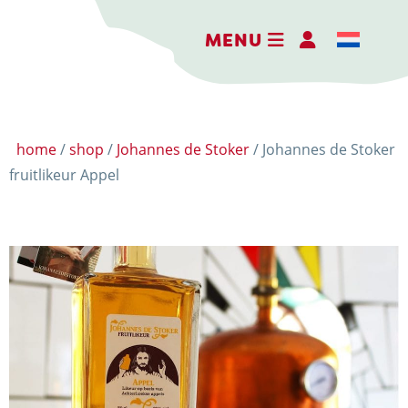
MENU
home
/
shop
/
Johannes de Stoker
/ Johannes de Stoker
fruitlikeur Appel
DER ERLEBNISBAUERNHOF
DIE KÄSEREI
DIE BRENNEREI
AKTIVITÄTEN
HOFLADEN
WEBSHOP
NACHRICHTEN UND AKTUELLES