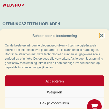
WEBSHOP
ÖFFNUNGSZEITEN HOFLADEN
Montag: Geschlossen
Beheer cookie toestemming
Dienstag bis Samstag: 9.00 – 18.00 Uhr
Sonntags geöffnet von: 11.00 – 18.00 Uhr
Om de beste ervaringen te bieden, gebruiken wij technologieën zoals
cookies om informatie over je apparaat op te slaan en/of te raadplegen.
Door in te stemmen met deze technologieën kunnen wij gegevens zoals
surfgedrag of unieke ID's op deze site verwerken. Als je geen toestemming
geeft of uw toestemming intrekt, kan dit een nadelige invloed hebben op
bepaalde functies en mogelijkheden.
Trots op de Achterhoek!
Accepteren
Weigeren
© Käserei Weenink 2025
Bekijk voorkeuren