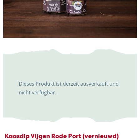
KONTAKT
Hofkäserei Weenink
Elmersweg 3
7137 HG Lievelde
Dieses Produkt ist derzeit ausverkauft und
Niederlande
nicht verfügbar.
+31 (0)544 37 14 46
info@kaasboerderijweenink.nl
Kaasdip Vijgen Rode Port (vernieuwd)