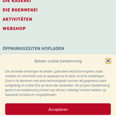
DIE KÄSEREI
DIE BRENNEREI
AKTIVITÄTEN
WEBSHOP
ÖFFNUNGSZEITEN HOFLADEN
Montag: Geschlossen
Beheer cookie toestemming
Dienstag bis Samstag: 9.00 – 18.00 Uhr
Sonntags geöffnet von: 11.00 – 18.00 Uhr
Om de beste ervaringen te bieden, gebruiken wij technologieën zoals
cookies om informatie over je apparaat op te slaan en/of te raadplegen.
Door in te stemmen met deze technologieën kunnen wij gegevens zoals
surfgedrag of unieke ID's op deze site verwerken. Als je geen toestemming
geeft of uw toestemming intrekt, kan dit een nadelige invloed hebben op
bepaalde functies en mogelijkheden.
Trots op de Achterhoek!
Accepteren