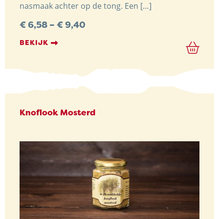
nasmaak achter op de tong. Een […]
Preisspanne:
€
6,58
–
€
9,40
€ 6,58
bis
BEKIJK
€ 9,40
Knoflook Mosterd