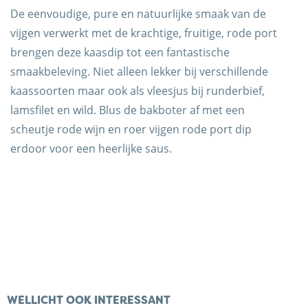
De eenvoudige, pure en natuurlijke smaak van de
vijgen verwerkt met de krachtige, fruitige, rode port
brengen deze kaasdip tot een fantastische
smaakbeleving. Niet alleen lekker bij verschillende
kaassoorten maar ook als vleesjus bij runderbief,
Trots op de Achterhoek! | © Kaasboerderij Weenink
lamsfilet en wild. Blus de bakboter af met een
2026
scheutje rode wijn en roer vijgen rode port dip
erdoor voor een heerlijke saus.
WELLICHT OOK INTERESSANT