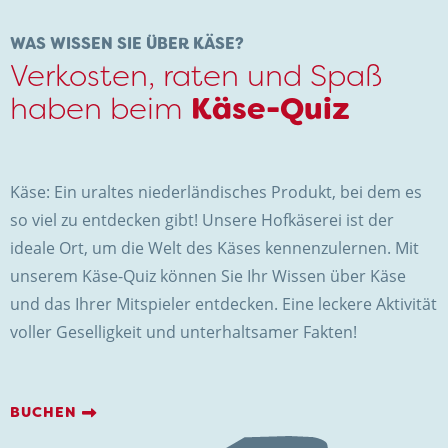
KONTAKT
WAS WISSEN SIE ÜBER KÄSE?
Verkosten, raten und Spaß
haben beim
Käse-Quiz
Käse: Ein uraltes niederländisches Produkt, bei dem es
Hofkäserei Weenink
so viel zu entdecken gibt! Unsere Hofkäserei ist der
Elmersweg 3
ideale Ort, um die Welt des Käses kennenzulernen. Mit
7137 HG Lievelde
unserem Käse-Quiz können Sie Ihr Wissen über Käse
Niederlande
und das Ihrer Mitspieler entdecken. Eine leckere Aktivität
+31 (0)544 37 14 46
voller Geselligkeit und unterhaltsamer Fakten!
info@kaasboerderijweenink.nl
BUCHEN