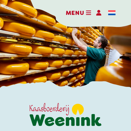
MENU
DER ERLEBNISBAUERNHOF
DIE KÄSEREI
DIE BRENNEREI
AKTIVITÄTEN
HOFLADEN
WEBSHOP
NACHRICHTEN UND AKTUELLES