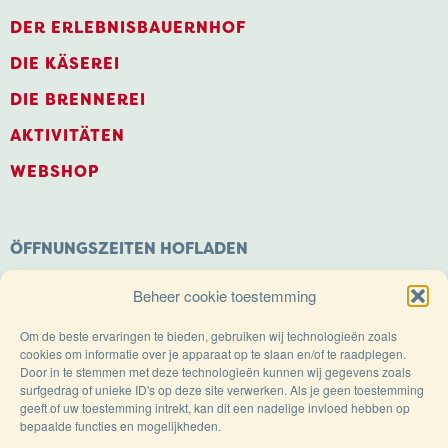
DER ERLEBNISBAUERNHOF
DIE KÄSEREI
DIE BRENNEREI
AKTIVITÄTEN
WEBSHOP
ÖFFNUNGSZEITEN HOFLADEN
Montag: Geschlossen
Beheer cookie toestemming
Dienstag bis Samstag: 9.00 – 18.00 Uhr
Sonntags geöffnet von: 11.00 – 18.00 Uhr
Om de beste ervaringen te bieden, gebruiken wij technologieën zoals
cookies om informatie over je apparaat op te slaan en/of te raadplegen.
Door in te stemmen met deze technologieën kunnen wij gegevens zoals
surfgedrag of unieke ID's op deze site verwerken. Als je geen toestemming
geeft of uw toestemming intrekt, kan dit een nadelige invloed hebben op
bepaalde functies en mogelijkheden.