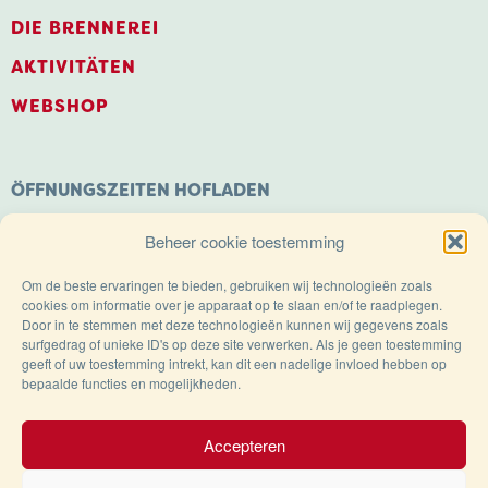
DIE BRENNEREI
AKTIVITÄTEN
WEBSHOP
ÖFFNUNGSZEITEN HOFLADEN
Montag: Geschlossen
Beheer cookie toestemming
Dienstag bis Samstag: 9.00 – 18.00 Uhr
Sonntags geöffnet von: 11.00 – 18.00 Uhr
Om de beste ervaringen te bieden, gebruiken wij technologieën zoals
cookies om informatie over je apparaat op te slaan en/of te raadplegen.
Door in te stemmen met deze technologieën kunnen wij gegevens zoals
surfgedrag of unieke ID's op deze site verwerken. Als je geen toestemming
geeft of uw toestemming intrekt, kan dit een nadelige invloed hebben op
bepaalde functies en mogelijkheden.
Trots op de Achterhoek!
Accepteren