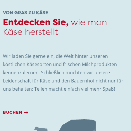
KONTAKT
VON GRAS ZU KÄSE
Entdecken Sie,
wie man
Käse herstellt
Wir laden Sie gerne ein, die Welt hinter unseren
Hofkäserei Weenink
köstlichen Käsesorten und frischen Milchprodukten
Elmersweg 3
kennenzulernen. Schließlich möchten wir unsere
7137 HG Lievelde
Leidenschaft für Käse und den Bauernhof nicht nur für
Niederlande
uns behalten: Teilen macht einfach viel mehr Spaß!
+31 (0)544 37 14 46
info@kaasboerderijweenink.nl
BUCHEN