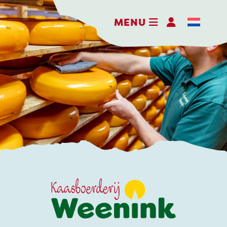
MENU
DER ERLEBNISBAUERNHOF
DIE KÄSEREI
DIE BRENNEREI
AKTIVITÄTEN
HOFLADEN
WEBSHOP
NACHRICHTEN UND AKTUELLES