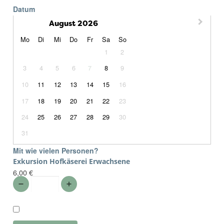
Datum
August 2026
Montag
Dienstag
Mittwoch
Donnerstag
Freitag
Samstag
Sonntag
Mo
Di
Mi
Do
Fr
Sa
So
1
2
3
4
5
6
8
9
7
10
11
12
13
14
15
16
17
18
19
20
21
22
23
24
25
26
27
28
29
30
31
Mit wie vielen Personen?
Exkursion Hofkäserei Erwachsene
6,00 €