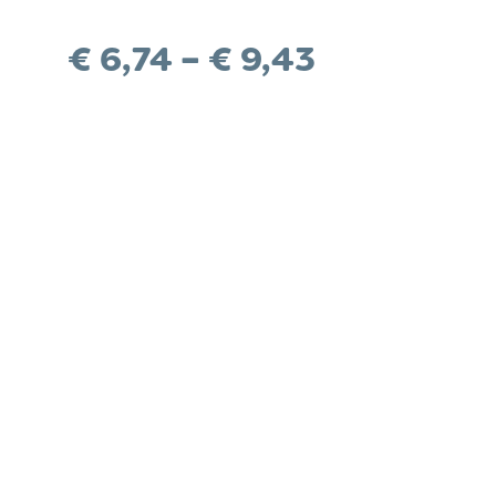
D AKTUELLES
Preisspann
€
6,74
–
€
9,43
€ 6,74
bis
€ 9,43