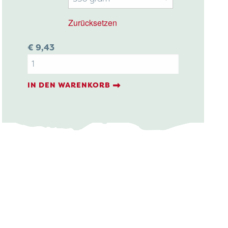
bis
€ 9,
e:
Zurücksetzen
€
9,43
Truffel
Menge
IN DEN WARENKORB