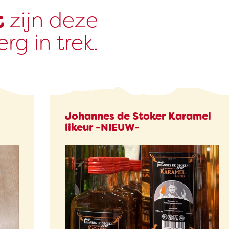
t
zijn deze
rg in trek.
Johannes de Stoker Karamel
likeur -NIEUW-