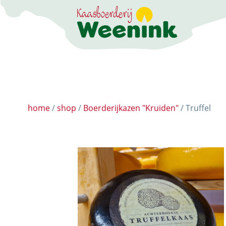
DER ERLEBNISB
home
/
shop
/
Boerderijkazen "Kruiden"
/ Truffel
DIE KÄSEREI
DIE BRENNEREI
AKTIVITÄTEN
HOFLADEN
WEBSHOP