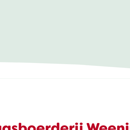
asboerderij Ween