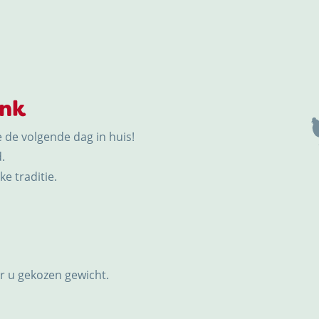
ink
e de volgende dag in huis!
.
e traditie.
or u gekozen gewicht.