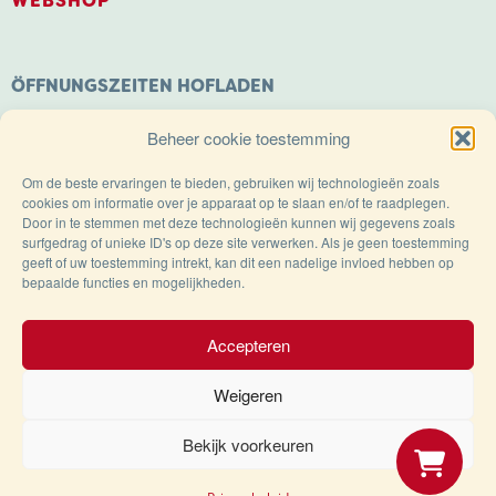
WEBSHOP
ÖFFNUNGSZEITEN HOFLADEN
Montag: Geschlossen
Beheer cookie toestemming
Dienstag bis Samstag: 9.00 – 18.00 Uhr
Sonntags geöffnet von: 11.00 – 18.00 Uhr
Om de beste ervaringen te bieden, gebruiken wij technologieën zoals
cookies om informatie over je apparaat op te slaan en/of te raadplegen.
Door in te stemmen met deze technologieën kunnen wij gegevens zoals
surfgedrag of unieke ID's op deze site verwerken. Als je geen toestemming
geeft of uw toestemming intrekt, kan dit een nadelige invloed hebben op
bepaalde functies en mogelijkheden.
Trots op de Achterhoek!
Accepteren
Weigeren
© Käserei Weenink 2025
Bekijk voorkeuren