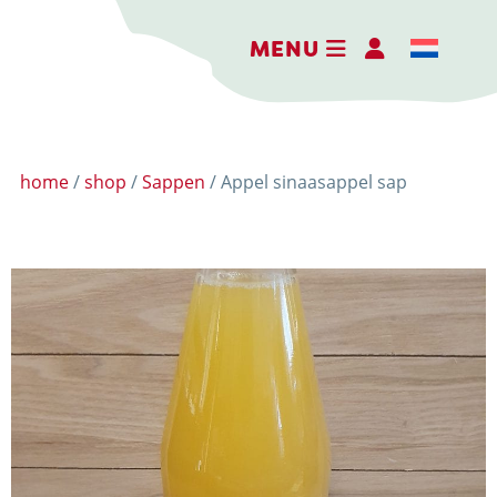
MENU
home
/
shop
/
Sappen
/ Appel sinaasappel sap
DER ERLEBNISBAUERNHOF
DIE KÄSEREI
DIE BRENNEREI
AKTIVITÄTEN
HOFLADEN
WEBSHOP
NACHRICHTEN UND AKTUELLES