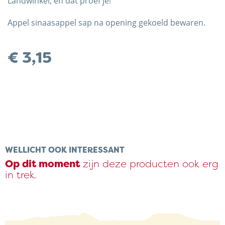
Landwinkel, en dat proef je!
Appel sinaasappel sap na opening gekoeld bewaren.
€
3,15
Trots op de Achterhoek! | © Kaasboerderij Weenink
2026
WELLICHT OOK INTERESSANT
Op dit moment
zijn deze producten ook erg
in trek.