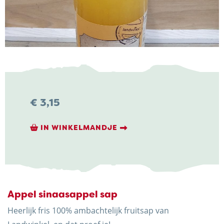
KONTAKT
Hofkäserei Weenink
€
3,15
Elmersweg 3
7137 HG Lievelde
IN WINKELMANDJE
Niederlande
+31 (0)544 37 14 46
info@kaasboerderijweenink.nl
Appel sinaasappel sap
Heerlijk fris 100% ambachtelijk fruitsap van