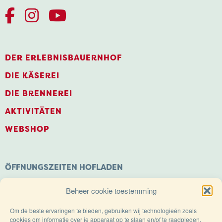
DER ERLEBNISBAUERNHOF
DIE KÄSEREI
DIE BRENNEREI
AKTIVITÄTEN
WEBSHOP
ÖFFNUNGSZEITEN HOFLADEN
Montag: Geschlossen
Beheer cookie toestemming
Dienstag bis Samstag: 9.00 – 18.00 Uhr
Sonntags geöffnet von: 11.00 – 18.00 Uhr
Om de beste ervaringen te bieden, gebruiken wij technologieën zoals
cookies om informatie over je apparaat op te slaan en/of te raadplegen.