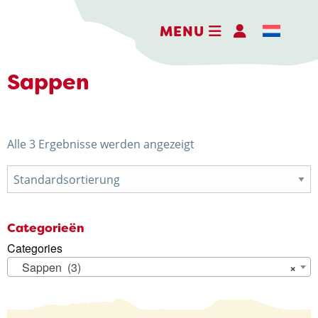
MENU
Sappen
DER ERLEBNISBAUERNHOF
Alle 3 Ergebnisse werden angezeigt
DIE KÄSEREI
DIE BRENNEREI
AKTIVITÄTEN
Categorieën
Categories
HOFLADEN
Sappen (3)
×
WEBSHOP
NACHRICHTEN UND AKTUELLES