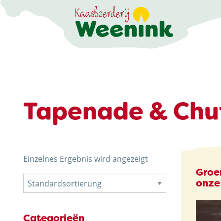
DER ERLEBNISB
Tapenade & Chu
DIE KÄSEREI
DIE BRENNEREI
Einzelnes Ergebnis wird angezeigt
AKTIVITÄTEN
Groe
onze
HOFLADEN
WEBSHOP
Categorieën