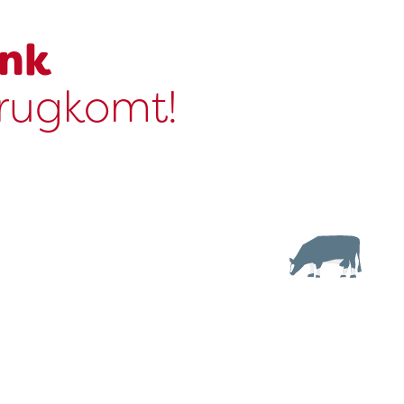
ink
erugkomt!