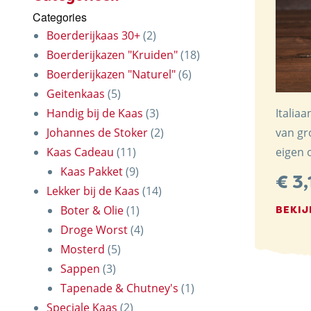
Categories
NACHRICHTEN UN
Boerderijkaas 30+
(2)
Boerderijkazen "Kruiden"
(18)
KONTAKT
Boerderijkazen "Naturel"
(6)
Geitenkaas
(5)
Handig bij de Kaas
(3)
Italia
Johannes de Stoker
(2)
van gr
Kaas Cadeau
(11)
eigen 
Kaas Pakket
(9)
€
3,
Lekker bij de Kaas
(14)
Boter & Olie
(1)
BEKIJ
Droge Worst
(4)
Mosterd
(5)
Sappen
(3)
Tapenade & Chutney's
(1)
Speciale Kaas
(2)