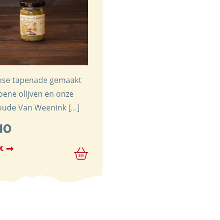
D AKTUELLES
anse tapenade gemaakt
oene olijven en onze
oude Van Weenink […]
10
K