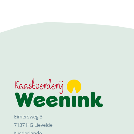
Eimersweg 3
7137 HG Lievelde
Niederlande