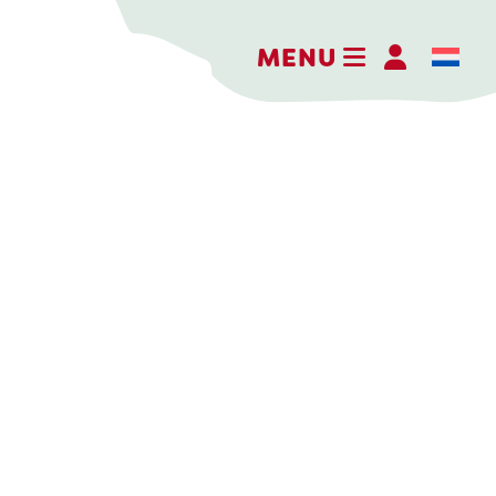
MENU
Hofkäserei Weenink
Elmersweg 3
7137 HG Lievelde
Niederlande
+31 (0)544 37 14 46
info@kaasboerderijweenink.nl