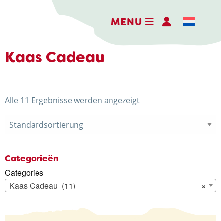
MENU
Kaas Cadeau
DER ERLEBNISBAUERNHOF
Alle 11 Ergebnisse werden angezeigt
DIE KÄSEREI
DIE BRENNEREI
AKTIVITÄTEN
Categorieën
Categories
HOFLADEN
Kaas Cadeau (11)
×
WEBSHOP
NACHRICHTEN UND AKTUELLES