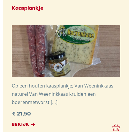
Kaasplankje
KONTAKT
Hofkäserei Weenink
Elmersweg 3
7137 HG Lievelde
Niederlande
Op een houten kaasplankje; Van Weeninkkaas
naturel Van Weeninkkaas kruiden een
+31 (0)544 37 14 46
boerenmetworst […]
info@kaasboerderijweenink.nl
€
21,50
BEKIJK