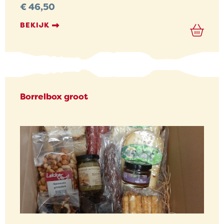
€
46,50
BEKIJK
Borrelbox groot