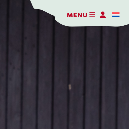
MENU
Hofkäserei Weenink
Elmersweg 3
7137 HG Lievelde
Niederlande
+31 (0)544 37 14 46
info@kaasboerderijweenink.nl