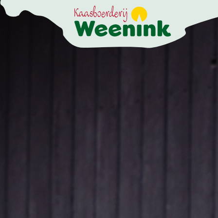
DER ERLEBNISB
DIE KÄSEREI
DIE BRENNEREI
AKTIVITÄTEN
HOFLADEN
WEBSHOP