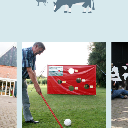
Trots op de Achterhoek! | © Kaasboerderij Weenink
2026 |
Algemene voorwaarden
|
Verzending
|
Privacybeleid