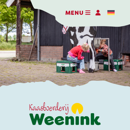
MENU
DE BELEEFBOERDERIJ
DE KAASMAKERIJ
DE STOKERIJ
ACTIVITEITEN
LANDWINKEL
KERSTPAKKETTEN
WEBSHOP