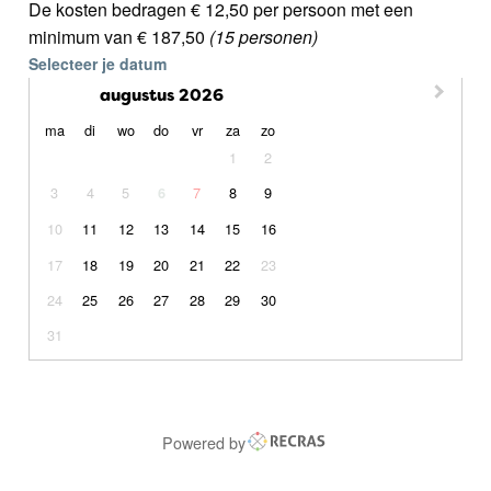
De kosten bedragen € 12,50 per persoon met een
minimum van € 187,50
(15 personen)
Selecteer je datum
augustus 2026
maandag
dinsdag
woensdag
donderdag
vrijdag
zaterdag
zondag
ma
di
wo
do
vr
za
zo
1
2
3
4
5
7
8
9
6
10
11
12
13
14
15
16
17
18
19
20
21
22
23
24
25
26
27
28
29
30
31
Powered by