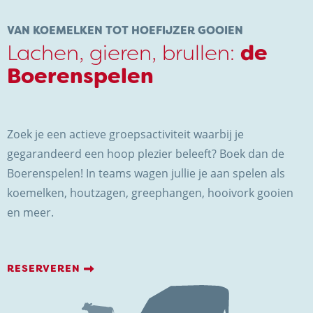
NIEUWS & ACTUALITEITEN
VAN KOEMELKEN TOT HOEFIJZER GOOIEN
Lachen, gieren, brullen:
de
CONTACT
Boerenspelen
Zoek je een actieve groepsactiviteit waarbij je
gegarandeerd een hoop plezier beleeft? Boek dan de
Boerenspelen! In teams wagen jullie je aan spelen als
koemelken, houtzagen, greephangen, hooivork gooien
Kaasboerderij Weenink
en meer.
Eimersweg 3
7137 HG Lievelde
0544 37 14 46
RESERVEREN
info@kaasboerderijweenink.nl