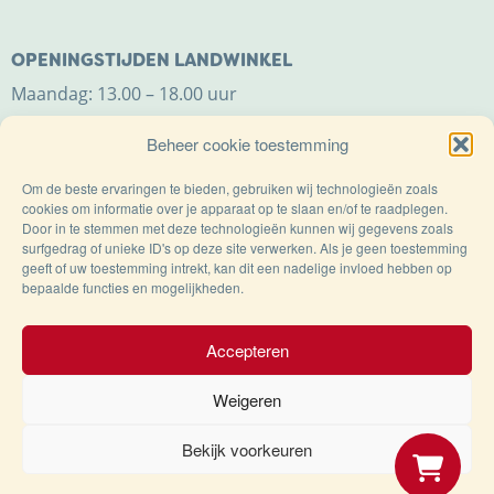
OPENINGSTIJDEN LANDWINKEL
Maandag: 13.00 – 18.00 uur
Dinsdag t/m zaterdag: 9.00 – 18.00 uur
Beheer cookie toestemming
Zondag: 11.00 – 18.00 uur
Om de beste ervaringen te bieden, gebruiken wij technologieën zoals
cookies om informatie over je apparaat op te slaan en/of te raadplegen.
Door in te stemmen met deze technologieën kunnen wij gegevens zoals
surfgedrag of unieke ID's op deze site verwerken. Als je geen toestemming
geeft of uw toestemming intrekt, kan dit een nadelige invloed hebben op
bepaalde functies en mogelijkheden.
Trots op de Achterhoek!
Accepteren
Weigeren
© Kaasboerderij Weenink 2026 |
Algemene
voorwaarden
|
Verzending
|
Privacybeleid
Bekijk voorkeuren