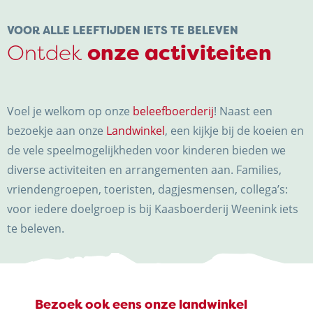
NIEUWS & ACTUALITEITEN
VOOR ALLE LEEFTIJDEN IETS TE BELEVEN
Ontdek
onze activiteiten
CONTACT
Voel je welkom op onze
beleefboerderij
! Naast een
bezoekje aan onze
Landwinkel
, een kijkje bij de koeien en
de vele speelmogelijkheden voor kinderen bieden we
diverse activiteiten en arrangementen aan. Families,
vriendengroepen, toeristen, dagjesmensen, collega’s:
Kaasboerderij Weenink
voor iedere doelgroep is bij Kaasboerderij Weenink iets
Eimersweg 3
te beleven.
7137 HG Lievelde
0544 37 14 46
info@kaasboerderijweenink.nl
Bezoek ook eens onze landwinkel