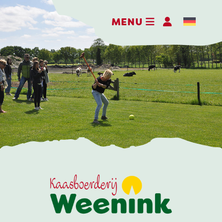
MENU
DE BELEEFBOERDERIJ
DE KAASMAKERIJ
DE STOKERIJ
ACTIVITEITEN
LANDWINKEL
KERSTPAKKETTEN
WEBSHOP