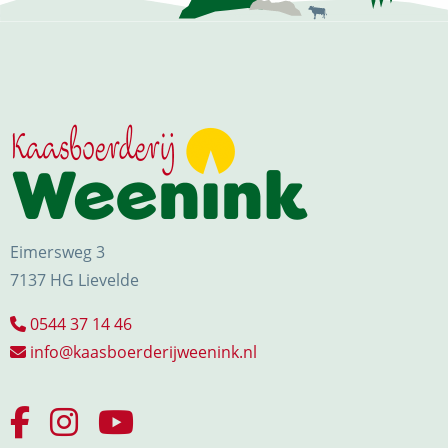
NIEUWS & ACTUALITEITEN
CONTACT
Eimersweg 3
Kaasboerderij Weenink
7137 HG Lievelde
Eimersweg 3
0544 37 14 46
7137 HG Lievelde
info@kaasboerderijweenink.nl
0544 37 14 46
info@kaasboerderijweenink.nl