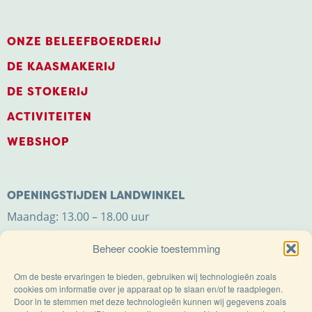
ONZE BELEEFBOERDERIJ
DE KAASMAKERIJ
DE STOKERIJ
ACTIVITEITEN
WEBSHOP
Trots op de Achterhoek! | © Kaasboerderij Weenink
2026 |
Algemene voorwaarden
|
Verzending
|
Privacybeleid
OPENINGSTIJDEN LANDWINKEL
Maandag: 13.00 – 18.00 uur
Dinsdag t/m zaterdag: 9.00 – 18.00 uur
Beheer cookie toestemming
Zondag: 11.00 – 18.00 uur
Om de beste ervaringen te bieden, gebruiken wij technologieën zoals
cookies om informatie over je apparaat op te slaan en/of te raadplegen.
Door in te stemmen met deze technologieën kunnen wij gegevens zoals