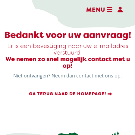
MENU
Bedankt voor uw aanvraag!
Er is een bevestiging naar uw e-mailadres
verstuurd.
We nemen zo snel mogelijk contact met u
DE BELEEFBOERDERIJ
op!
DE KAASMAKERIJ
Niet ontvangen? Neem dan contact met ons op.
DE STOKERIJ
GA TERUG NAAR DE HOMEPAGE!
ACTIVITEITEN
LANDWINKEL
KERSTPAKKETTEN
WEBSHOP