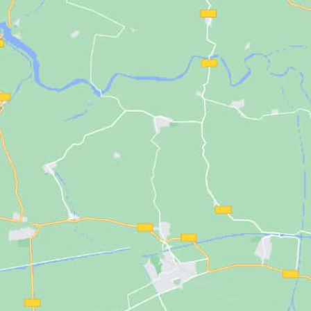
DE BELEEFBOERD
DE KAASMAKERI
DE STOKERIJ
ACTIVITEITEN
LANDWINKEL
KERSTPAKKETTE