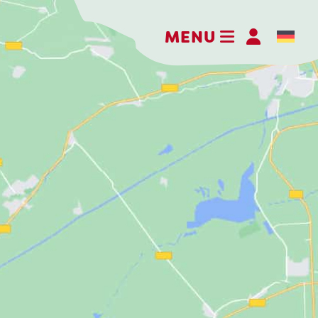
MENU
Kaasboerderij Weenink
Eimersweg 3
7137 HG Lievelde
0544 37 14 46
info@kaasboerderijweenink.nl