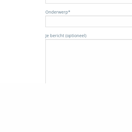
Onderwerp*
Je bericht (optioneel)
Trots op de Achterhoek! | © Kaasboerderij Wee
(Beveiligingsvraag: Wat is de bovenste kleu