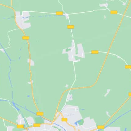
ERIJ
J
N