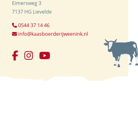
Eimersweg 3
7137 HG Lievelde
0544 37 14 46
info@kaasboerderijweenink.nl