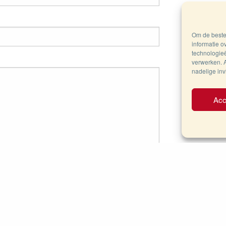
Om de beste 
informatie o
technologieë
verwerken. A
nadelige in
Acc
nink 2026 |
Algemene voorwaarden
|
Verzending
|
Privacyb
r van de Nederlandse vlag?