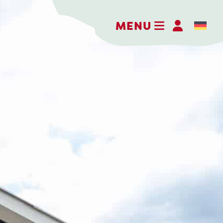
MENU
Kaasboerderij Weenink
Eimersweg 3
7137 HG Lievelde
0544 37 14 46
info@kaasboerderijweenink.nl