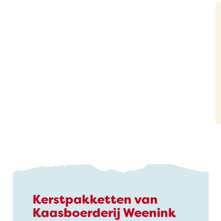
Kerstpakketten van
Kaasboerderij Weenink