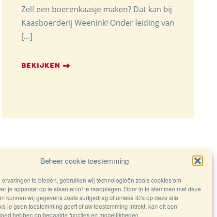
Zelf een boerenkaasje maken? Dat kan bij
Kaasboerderij Weenink! Onder leiding van
[…]
BEKIJKEN
Beheer cookie toestemming
ervaringen te bieden, gebruiken wij technologieën zoals cookies om
ver je apparaat op te slaan en/of te raadplegen. Door in te stemmen met deze
n kunnen wij gegevens zoals surfgedrag of unieke ID's op deze site
ls je geen toestemming geeft of uw toestemming intrekt, kan dit een
vloed hebben op bepaalde functies en mogelijkheden.