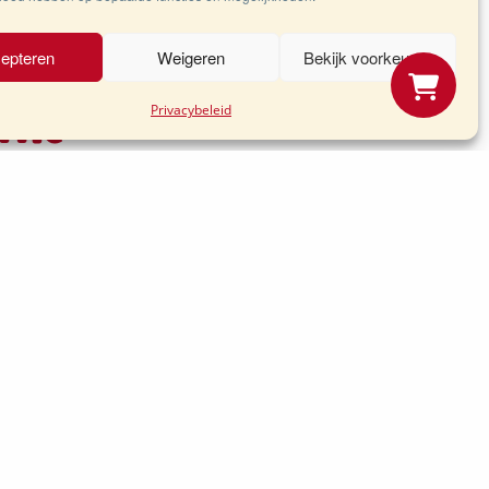
epteren
Weigeren
Bekijk voorkeuren
ink
eleid
Privacybeleid
erugkomt!