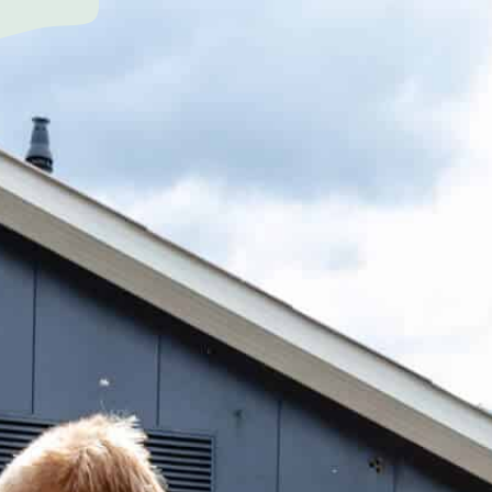
ERIJ
J
N