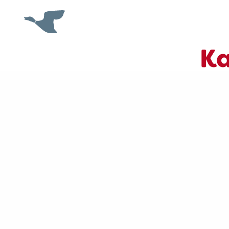
Ka
Trots op de Achterhoek! | © Kaasboerderij Wee
Een bele