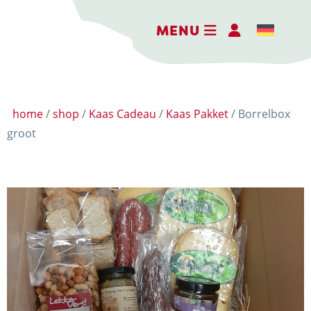
MENU
home
/
shop
/
Kaas Cadeau
/
Kaas Pakket
/ Borrelbox
groot
DE BELEEFBOERDERIJ
DE KAASMAKERIJ
DE STOKERIJ
ACTIVITEITEN
LANDWINKEL
KERSTPAKKETTEN
WEBSHOP