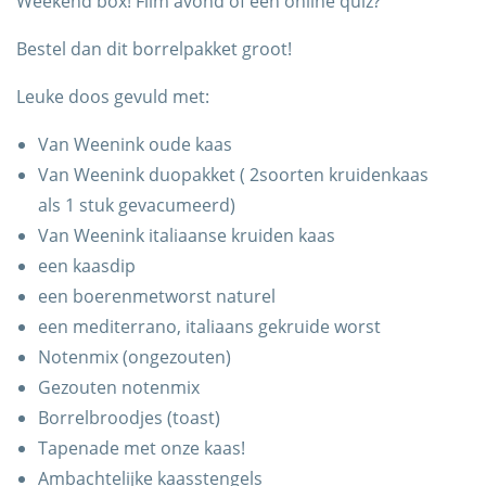
Weekend box! Film avond of een online quiz?
Bestel dan dit borrelpakket groot!
Leuke doos gevuld met:
Van Weenink oude kaas
Van Weenink duopakket ( 2soorten kruidenkaas
als 1 stuk gevacumeerd)
Trots op de Achterhoek! | © Kaasboerderij Weenink
Van Weenink italiaanse kruiden kaas
2026 |
Algemene voorwaarden
|
Verzending
|
een kaasdip
Privacybeleid
een boerenmetworst naturel
een mediterrano, italiaans gekruide worst
Notenmix (ongezouten)
Gezouten notenmix
Borrelbroodjes (toast)
Tapenade met onze kaas!
Ambachtelijke kaasstengels