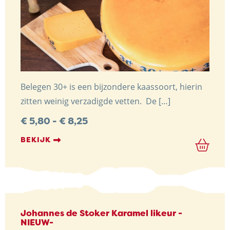
Belegen 30+ is een bijzondere kaassoort, hierin
zitten weinig verzadigde vetten. De […]
Prijsklasse:
€
5,80
-
€
8,25
€ 5,80
tot
BEKIJK
€ 8,25
Johannes de Stoker Karamel likeur -
NIEUW-