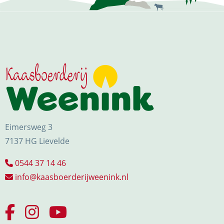
Eimersweg 3
7137 HG Lievelde
0544 37 14 46
info@kaasboerderijweenink.nl