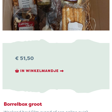
NIEUWS & ACTUALITEITEN
CONTACT
€
51,50
Kaasboerderij Weenink
IN WINKELMANDJE
Eimersweg 3
7137 HG Lievelde
0544 37 14 46
info@kaasboerderijweenink.nl
Borrelbox groot