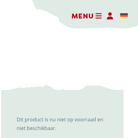
MENU
Kaasboerderij Weenink
Eimersweg 3
7137 HG Lievelde
0544 37 14 46
info@kaasboerderijweenink.nl
Dit product is nu niet op voorraad en
niet beschikbaar.