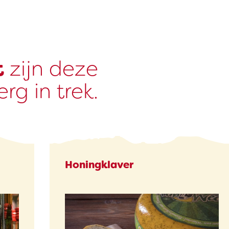
t
zijn deze
rg in trek.
Honingklaver