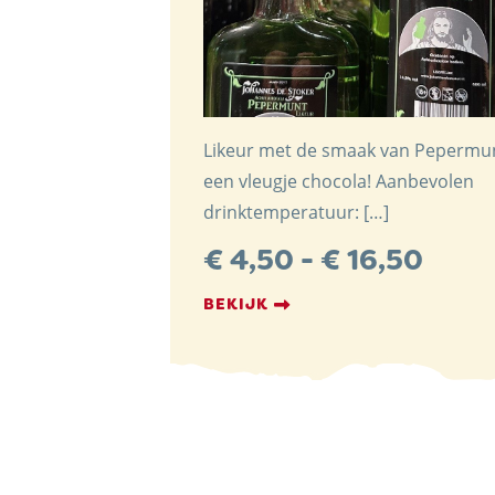
Likeur met de smaak van Pepermu
een vleugje chocola! Aanbevolen
drinktemperatuur: […]
Prijs
€
4,50
-
€
16,50
€ 4,
BEKIJK
tot
€ 16