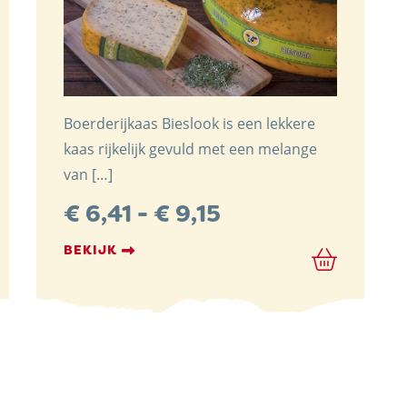
Boerderijkaas Bieslook is een lekkere
kaas rijkelijk gevuld met een melange
van […]
:
Prijsklasse:
€
6,41
-
€
9,15
€ 6,41
BEKIJK
tot
€ 9,15