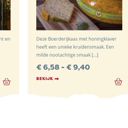
nt en
Deze Boerderijkaas met honingklaver
heeft een unieke kruidensmaak. Een
milde nootachtige smaak […]
klasse:
Prijsklasse
€
6,58
-
€
9,40
50
€ 6,58
BEKIJK
tot
,50
€ 9,40