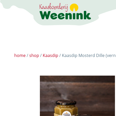
DE BELEEFBOERD
home
/
shop
/
Kaasdip
/ Kaasdip Mosterd Dille (ver
DE KAASMAKERI
DE STOKERIJ
ACTIVITEITEN
LANDWINKEL
KERSTPAKKETTE