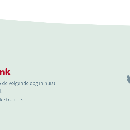
ink
e de volgende dag in huis!
.
e traditie.