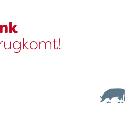
ink
erugkomt!