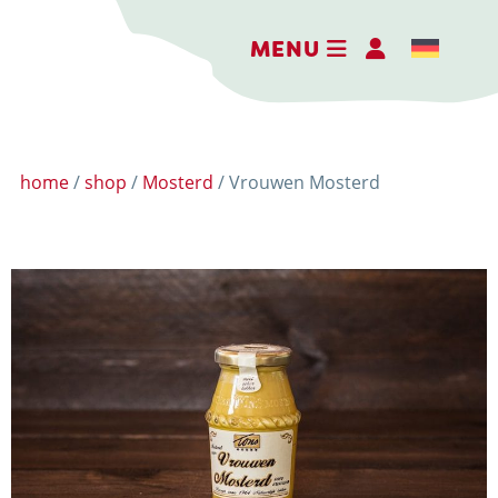
MENU
home
/
shop
/
Mosterd
/ Vrouwen Mosterd
DE BELEEFBOERDERIJ
DE KAASMAKERIJ
DE STOKERIJ
ACTIVITEITEN
LANDWINKEL
KERSTPAKKETTEN
WEBSHOP