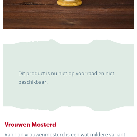
NIEUWS & ACTUALITEITEN
CONTACT
Dit product is nu niet op voorraad en niet
beschikbaar.
Kaasboerderij Weenink
Eimersweg 3
7137 HG Lievelde
0544 37 14 46
Vrouwen Mosterd
info@kaasboerderijweenink.nl
Van Ton vrouwenmosterd is een wat mildere variant