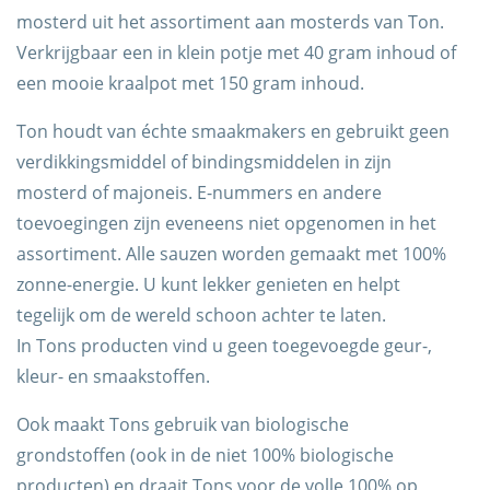
mosterd uit het assortiment aan mosterds van Ton.
Verkrijgbaar een in klein potje met 40 gram inhoud of
een mooie kraalpot met 150 gram inhoud.
Ton houdt van échte smaakmakers en gebruikt geen
verdikkingsmiddel of bindingsmiddelen in zijn
mosterd of majoneis. E-nummers en andere
toevoegingen zijn eveneens niet opgenomen in het
Trots op de Achterhoek! | © Kaasboerderij Weenink
assortiment. Alle sauzen worden gemaakt met 100%
2026 |
Algemene voorwaarden
|
Verzending
|
zonne-energie. U kunt lekker genieten en helpt
Privacybeleid
tegelijk om de wereld schoon achter te laten.
In Tons producten vind u geen toegevoegde geur-,
kleur- en smaakstoffen.
Ook maakt Tons gebruik van biologische
grondstoffen (ook in de niet 100% biologische
producten) en draait Tons voor de volle 100% op