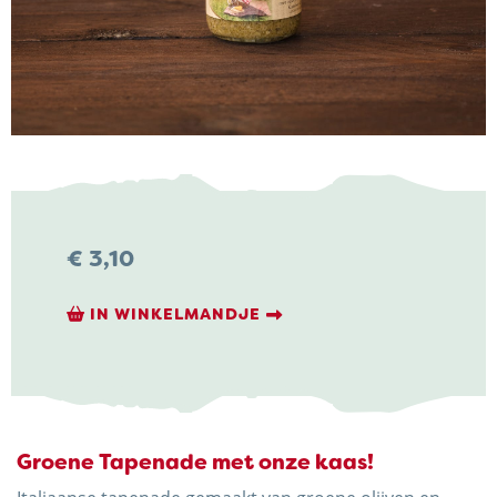
NIEUWS & ACTUALITEITEN
CONTACT
€
3,10
Kaasboerderij Weenink
IN WINKELMANDJE
Eimersweg 3
7137 HG Lievelde
0544 37 14 46
info@kaasboerderijweenink.nl
Groene Tapenade met onze kaas!