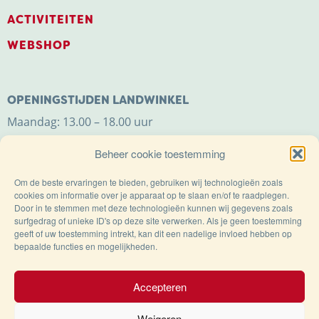
ACTIVITEITEN
WEBSHOP
OPENINGSTIJDEN LANDWINKEL
Maandag: 13.00 – 18.00 uur
Dinsdag t/m zaterdag: 9.00 – 18.00 uur
Beheer cookie toestemming
Zondag: 11.00 – 18.00 uur
Om de beste ervaringen te bieden, gebruiken wij technologieën zoals
cookies om informatie over je apparaat op te slaan en/of te raadplegen.
Door in te stemmen met deze technologieën kunnen wij gegevens zoals
surfgedrag of unieke ID's op deze site verwerken. Als je geen toestemming
geeft of uw toestemming intrekt, kan dit een nadelige invloed hebben op
bepaalde functies en mogelijkheden.
Trots op de Achterhoek!
Accepteren
Weigeren