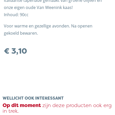
Italiaanse tapenade gemaakt van groene olijven en
onze eigen oude Van Weenink kaas!
Inhoud: 90cc
Voor warme en gezellige avonden. Na openen
gekoeld bewaren.
€
3,10
Trots op de Achterhoek! | © Kaasboerderij Weenink
2026 |
Algemene voorwaarden
|
Verzending
|
Privacybeleid
WELLICHT OOK INTERESSANT
Op dit moment
zijn deze producten ook erg
in trek.