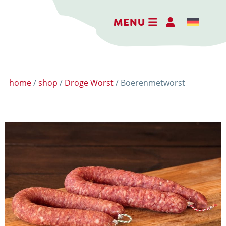
MENU
home
/
shop
/
Droge Worst
/ Boerenmetworst
DE BELEEFBOERDERIJ
DE KAASMAKERIJ
DE STOKERIJ
ACTIVITEITEN
LANDWINKEL
KERSTPAKKETTEN
WEBSHOP