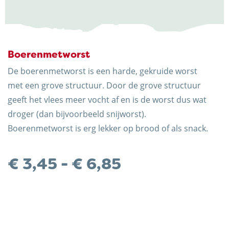
Boerenmetworst
De boerenmetworst is een harde, gekruide worst
met een grove structuur. Door de grove structuur
geeft het vlees meer vocht af en is de worst dus wat
Trots op de Achterhoek! | © Kaasboerderij Weenink
droger (dan bijvoorbeeld snijworst).
2026 |
Algemene voorwaarden
|
Verzending
|
Boerenmetworst is erg lekker op brood of als snack.
Privacybeleid
Prijsklasse:
€
3,45
-
€
6,85
€ 3,45
tot
€ 6,85