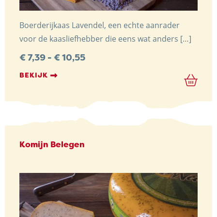
Boerderijkaas Lavendel, een echte aanrader
voor de kaasliefhebber die eens wat anders […]
Prijsklasse:
€
7,39
-
€
10,55
€ 7,39
tot
BEKIJK
€ 10,55
Komijn Belegen