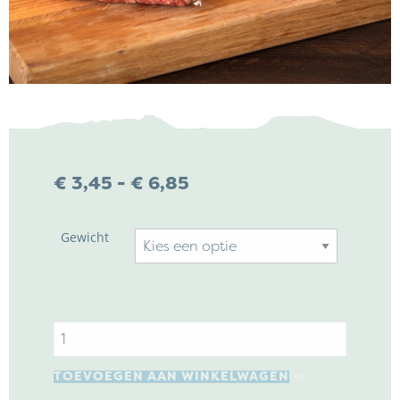
NIEUWS & ACTUALITEITEN
CONTACT
Prijsklasse:
€
3,45
-
€
6,85
€ 3,45
tot
Gewicht
€ 6,85
Kaasboerderij Weenink
Eimersweg 3
7137 HG Lievelde
Boerenmetworst
0544 37 14 46
aantal
info@kaasboerderijweenink.nl
TOEVOEGEN AAN WINKELWAGEN