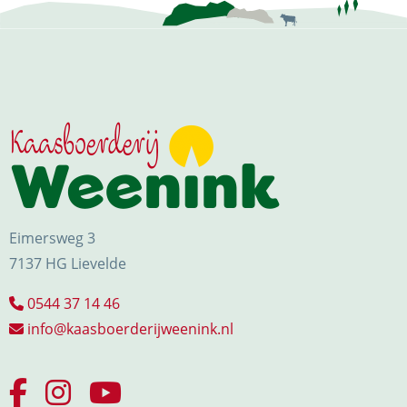
Eimersweg 3
7137 HG Lievelde
0544 37 14 46
info@kaasboerderijweenink.nl