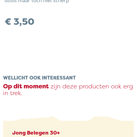
dosis maar toch niet scherp
€
3,50
Trots op de Achterhoek! | © Kaasboerderij Weenink
2026 |
Algemene voorwaarden
|
Verzending
|
WELLICHT OOK INTERESSANT
Privacybeleid
Op dit moment
zijn deze producten ook erg
in trek.
Jong Belegen 30+