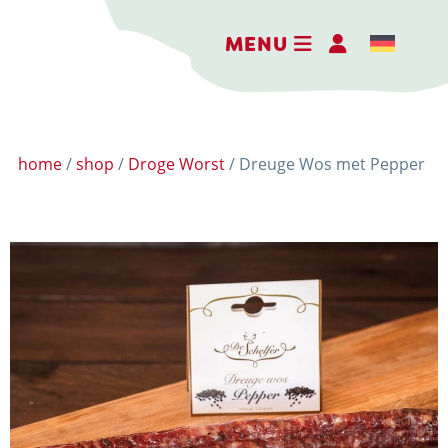
MENU
home
/
shop
/
Droge Worst
/ Dreuge Wos met Pepper
DE BELEEFBOERDERIJ
DE KAASMAKERIJ
DE STOKERIJ
ACTIVITEITEN
LANDWINKEL
KERSTPAKKETTEN
WEBSHOP