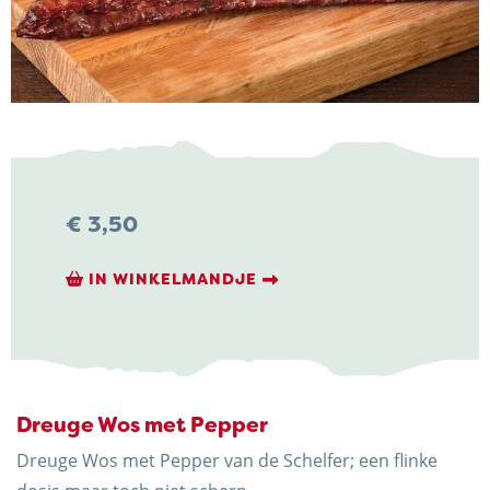
NIEUWS & ACTUALITEITEN
CONTACT
€
3,50
IN WINKELMANDJE
Kaasboerderij Weenink
Eimersweg 3
7137 HG Lievelde
0544 37 14 46
Dreuge Wos met Pepper
info@kaasboerderijweenink.nl
Dreuge Wos met Pepper van de Schelfer; een flinke