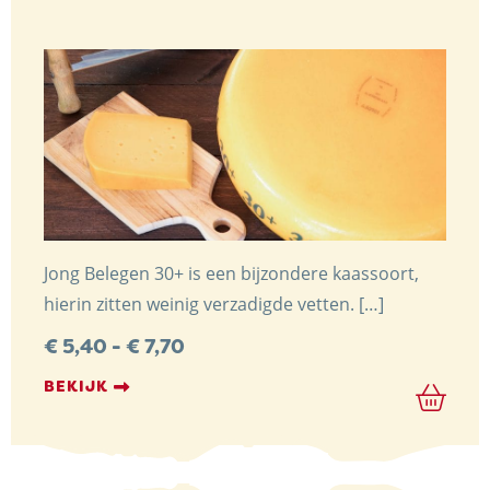
Jong Belegen 30+ is een bijzondere kaassoort,
hierin zitten weinig verzadigde vetten. […]
Prijsklasse:
€
5,40
-
€
7,70
€ 5,40
tot
BEKIJK
€ 7,70