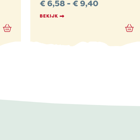
Prijsklasse
€
6,58
-
€
9,40
€ 6,58
BEKIJK
tot
€ 9,40