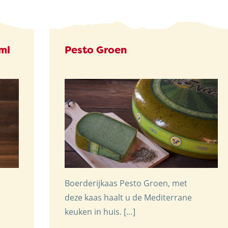
 ml
Pesto Groen
Boerderijkaas Pesto Groen, met
deze kaas haalt u de Mediterrane
keuken in huis. […]