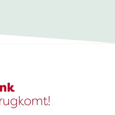
ink
erugkomt!