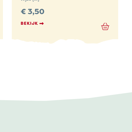
:
€
3,50
BEKIJK