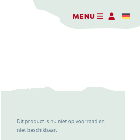
MENU
Kaasboerderij Weenink
Eimersweg 3
7137 HG Lievelde
0544 37 14 46
info@kaasboerderijweenink.nl
Dit product is nu niet op voorraad en
niet beschikbaar.