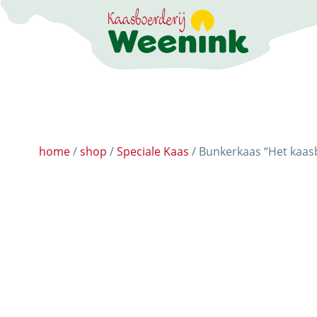
DE BELEEFBOERD
home
/
shop
/
Speciale Kaas
/ Bunkerkaas “Het kaas
DE KAASMAKERI
DE STOKERIJ
ACTIVITEITEN
LANDWINKEL
KERSTPAKKETTE