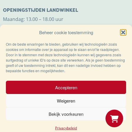
OPENINGSTIJDEN LANDWINKEL
Maandag: 13.00 – 18.00 uur
Dinsdag t/m zaterdag: 9.00 – 18.00 uur
Beheer cookie toestemming
Zondag: 11.00 – 18.00 uur
Om de beste ervaringen te bieden, gebruiken wij technologieën zoals
cookies om informatie over je apparaat op te slaan en/of te raadplegen.
Door in te stemmen met deze technologieën kunnen wij gegevens zoals
surfgedrag of unieke ID's op deze site verwerken. Als je geen toestemming
geeft of uw toestemming intrekt, kan dit een nadelige invloed hebben op
bepaalde functies en mogelijkheden.
Trots op de Achterhoek!
Accepteren
Weigeren
© Kaasboerderij Weenink 2026 |
Algemene
voorwaarden
|
Verzending
|
Privacybeleid
Bekijk voorkeuren
Privacybeleid