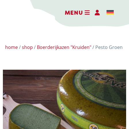
MENU
home
/
shop
/
Boerderijkazen "Kruiden"
/ Pesto Groen
DE BELEEFBOERDERIJ
DE KAASMAKERIJ
DE STOKERIJ
ACTIVITEITEN
LANDWINKEL
KERSTPAKKETTEN
WEBSHOP