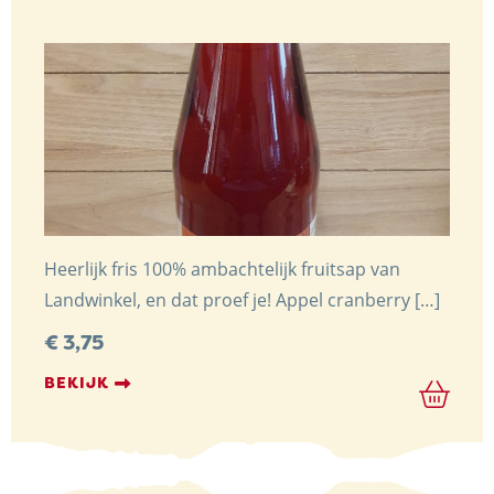
Heerlijk fris 100% ambachtelijk fruitsap van
Landwinkel, en dat proef je! Appel cranberry […]
€
3,75
BEKIJK