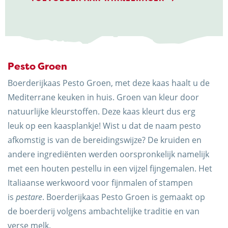
Pesto Groen
Boerderijkaas Pesto Groen, met deze kaas haalt u de
Mediterrane keuken in huis. Groen van kleur door
Trots op de Achterhoek! | © Kaasboerderij Weenink
natuurlijke kleurstoffen. Deze kaas kleurt dus erg
2026 |
Algemene voorwaarden
|
Verzending
|
leuk op een kaasplankje! Wist u dat de naam pesto
Privacybeleid
afkomstig is van de bereidingswijze? De kruiden en
andere ingrediënten werden oorspronkelijk namelijk
met een houten pestellu in een vijzel fijngemalen. Het
Italiaanse werkwoord voor fijnmalen of stampen
is
pestare
. Boerderijkaas Pesto Groen is gemaakt op
de boerderij volgens ambachtelijke traditie en van
verse melk.