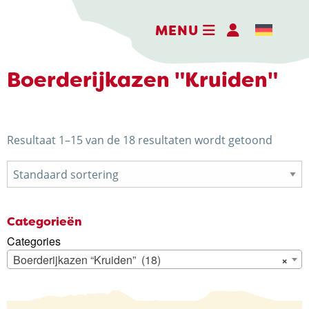
MENU
Boerderijkazen "Kruiden"
DE BELEEFBOERDERIJ
Resultaat 1–15 van de 18 resultaten wordt getoond
DE KAASMAKERIJ
DE STOKERIJ
ACTIVITEITEN
Categorieën
Categories
LANDWINKEL
Boerderijkazen “Kruiden” (18)
×
KERSTPAKKETTEN
WEBSHOP