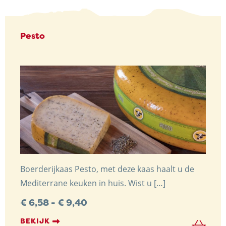
Pesto
Boerderijkaas Pesto, met deze kaas haalt u de
Mediterrane keuken in huis. Wist u […]
Prijsklasse:
€
6,58
-
€
9,40
€ 6,58
tot
BEKIJK