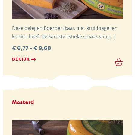
Deze belegen Boerderijkaas met kruidnagel en
komijn heeft de karakteristieke smaak van […]
Prijsklasse:
€
6,77
-
€
9,68
€ 6,77
tot
BEKIJK
€ 9,68
Mosterd