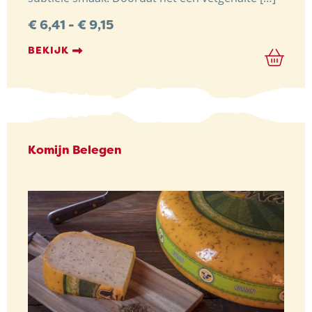
Prijsklasse:
€
6,41
-
€
9,15
€ 6,41
tot
BEKIJK
€ 9,15
Komijn Belegen