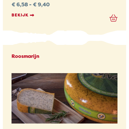
Prijsklasse:
€
6,58
-
€
9,40
€ 6,58
tot
BEKIJK
€ 9,40
Roosmarijn