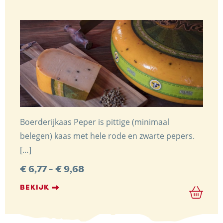
Boerderijkaas Peper is pittige (minimaal
belegen) kaas met hele rode en zwarte pepers.
[…]
Prijsklasse:
€
6,77
-
€
9,68
€ 6,77
tot
BEKIJK
€ 9,68