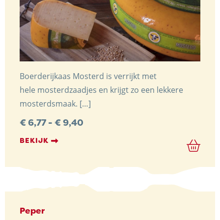
Boerderijkaas Mosterd is verrijkt met
hele mosterdzaadjes en krijgt zo een lekkere
mosterdsmaak. […]
Prijsklasse:
€
6,77
-
€
9,40
€ 6,77
tot
BEKIJK
€ 9,40
Peper