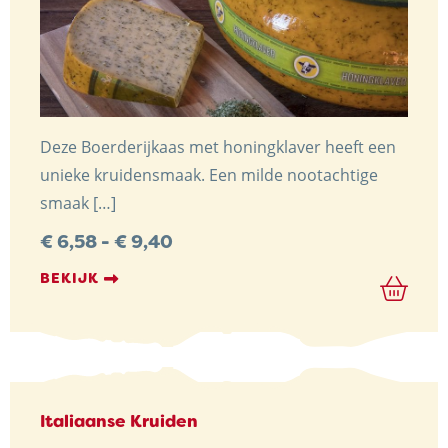
Deze Boerderijkaas met honingklaver heeft een
unieke kruidensmaak. Een milde nootachtige
smaak […]
Prijsklasse:
€
6,58
-
€
9,40
€ 6,58
tot
BEKIJK
€ 9,40
Italiaanse Kruiden