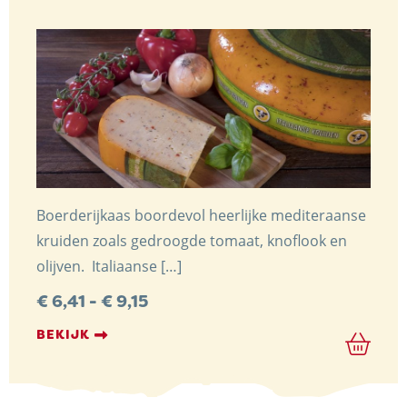
Boerderijkaas boordevol heerlijke mediteraanse
kruiden zoals gedroogde tomaat, knoflook en
olijven. Italiaanse […]
Prijsklasse:
€
6,41
-
€
9,15
€ 6,41
tot
BEKIJK
€ 9,15