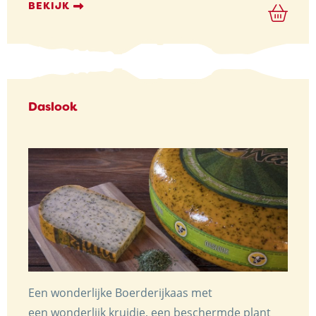
tot
BEKIJK
€ 9,15
Daslook
Een wonderlijke Boerderijkaas met
een wonderlijk kruidje, een beschermde plant