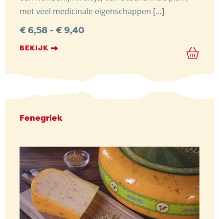
met veel medicinale eigenschappen […]
Prijsklasse:
€
6,58
-
€
9,40
€ 6,58
tot
BEKIJK
€ 9,40
Fenegriek