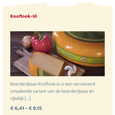
Knoflook-Ui
Boerderijkaas Knoflook-ui is een verrassend
smaakvolle variant van de boerderijkaas en
rijkelijk […]
Prijsklasse:
€
6,41
-
€
9,15
€ 6,41