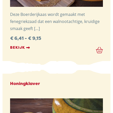
Deze Boerderijkaas wordt gemaakt met
fenegriekzaad dat een walnootachtige, kruidige
smaak geeft […]
Prijsklasse:
€
6,41
-
€
9,15
€ 6,41
tot
BEKIJK
€ 9,15
Honingklaver