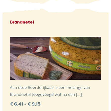
Brandnetel
Trots op de Achterhoek! | © Kaasboerderij Weenink
2026 |
Algemene voorwaarden
|
Verzending
|
Privacybeleid
Aan deze Boerderijkaas is een melange van
Brandnetel toegevoegd wat na een […]
Prijsklasse:
€
6,41
-
€
9,15
€ 6,41