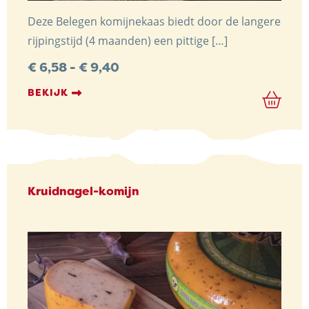
Deze Belegen komijnekaas biedt door de langere
rijpingstijd (4 maanden) een pittige […]
Prijsklasse:
€
6,58
-
€
9,40
€ 6,58
tot
BEKIJK
€ 9,40
Kruidnagel-komijn