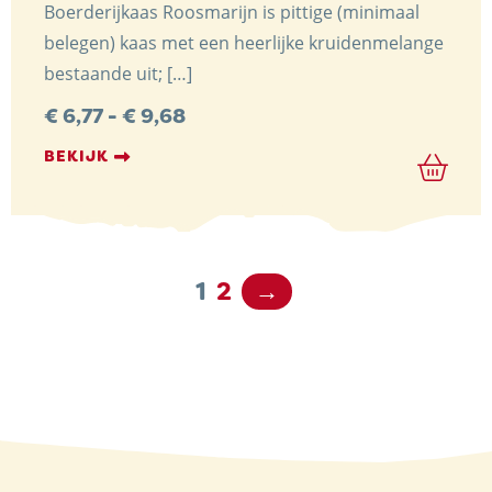
Boerderijkaas Roosmarijn is pittige (minimaal
belegen) kaas met een heerlijke kruidenmelange
bestaande uit; […]
Prijsklasse:
€
6,77
-
€
9,68
€ 6,77
tot
BEKIJK
€ 9,68
1
2
→