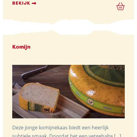
tot
BEKIJK
€ 9,15
Komijn
Deze jonge komijnekaas biedt een heerlijk
subtiele smaak. Doordat het een vetgehalte […]