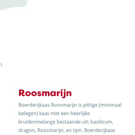
ERIJ
n
J
Roosmarijn
Boerderijkaas Roosmarijn is pittige (minimaal
belegen) kaas met een heerlijke
kruidenmelange bestaande uit; basilicum,
N
dragon, Roosmarijn, en tijm. Boerderijkaas