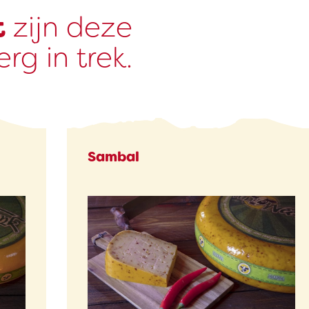
t
zijn deze
rg in trek.
Sambal