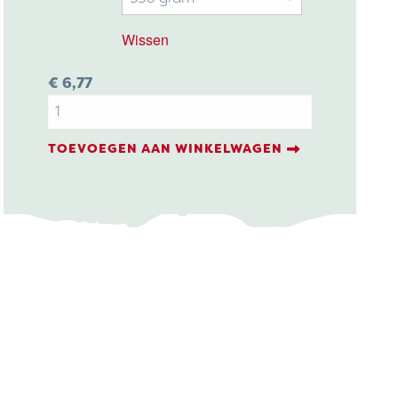
tot
€ 9,6
Wissen
€
6,77
Roosmarijn
:
aantal
TOEVOEGEN AAN WINKELWAGEN