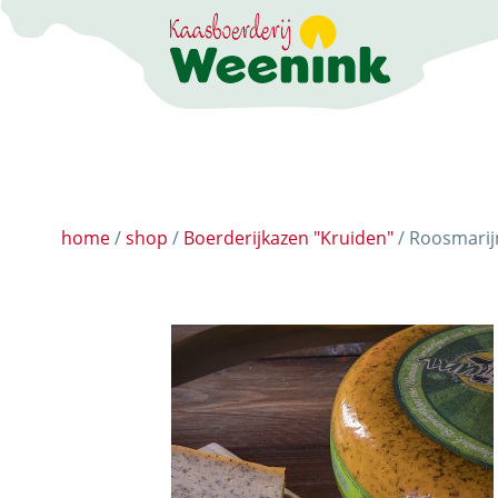
DE BELEEFBOERD
home
/
shop
/
Boerderijkazen "Kruiden"
/ Roosmarij
DE KAASMAKERI
DE STOKERIJ
ACTIVITEITEN
LANDWINKEL
KERSTPAKKETTE