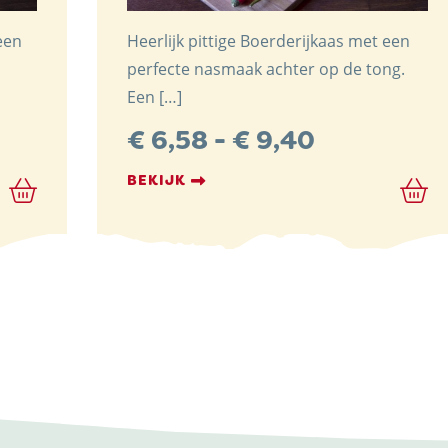
een
Heerlijk pittige Boerderijkaas met een
perfecte nasmaak achter op de tong.
Een […]
lasse:
Prijsklasse
€
6,58
-
€
9,40
€ 6,58
BEKIJK
tot
3
€ 9,40