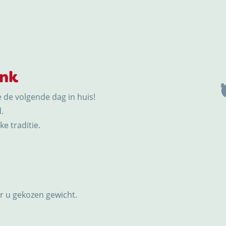
ink
e de volgende dag in huis!
.
e traditie.
or u gekozen gewicht.