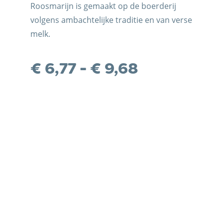
Roosmarijn is gemaakt op de boerderij
volgens ambachtelijke traditie en van verse
melk.
LITEITEN
Prijsklasse
€
6,77
-
€
9,68
€ 6,77
tot
€ 9,68