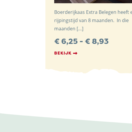
Boerderijkaas Extra Belegen heeft 
rijpingstijd van 8 maanden. In die
maanden […]
Prijsk
€
6,25
-
€
8,93
€ 6,25
BEKIJK
tot
€ 8,9