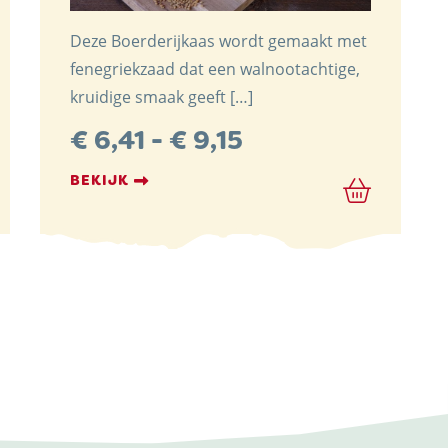
Deze Boerderijkaas wordt gemaakt met
fenegriekzaad dat een walnootachtige,
kruidige smaak geeft […]
:
Prijsklasse:
€
6,41
-
€
9,15
€ 6,41
BEKIJK
tot
€ 9,15