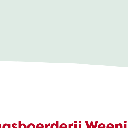
asboerderij Ween