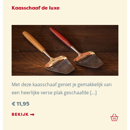
Kaasschaaf de luxe
NIEUWS & ACTUALITEITEN
CONTACT
Kaasboerderij Weenink
Met deze kaasschaaf geniet je gemakkelijk van
Eimersweg 3
een heerlijke verse plak geschaafde […]
7137 HG Lievelde
€
11,95
0544 37 14 46
BEKIJK
info@kaasboerderijweenink.nl