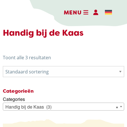
MENU
Handig bij de Kaas
DE BELEEFBOERDERIJ
Toont alle 3 resultaten
DE KAASMAKERIJ
DE STOKERIJ
ACTIVITEITEN
Categorieën
Categories
LANDWINKEL
Handig bij de Kaas (3)
×
KERSTPAKKETTEN
WEBSHOP