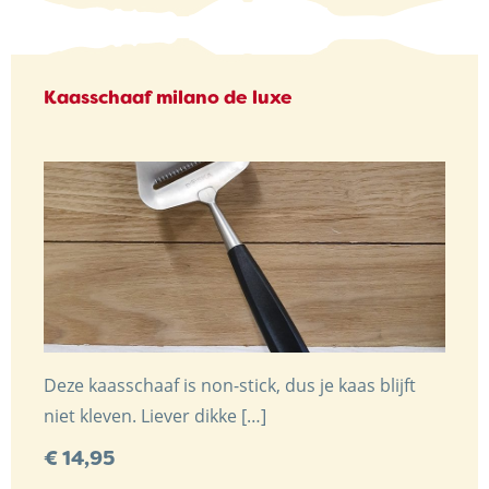
Kaasschaaf milano de luxe
Trots op de Achterhoek! | © Kaasboerderij Weenink
2026 |
Algemene voorwaarden
|
Verzending
|
Privacybeleid
Deze kaasschaaf is non-stick, dus je kaas blijft
niet kleven. Liever dikke […]
€
14,95