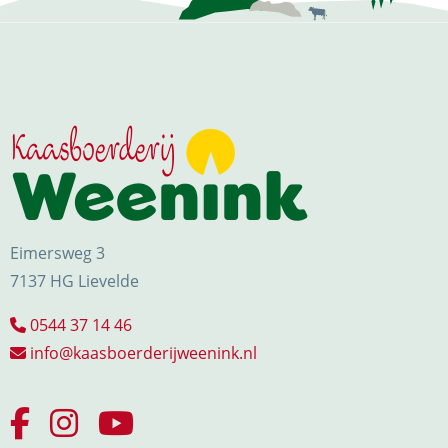
Eimersweg 3
7137 HG Lievelde
0544 37 14 46
info@kaasboerderijweenink.nl