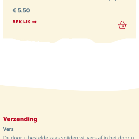
€
5,50
BEKIJK
Verzending
Vers
De door u bestelde kaas snijden wij vers af in het door u