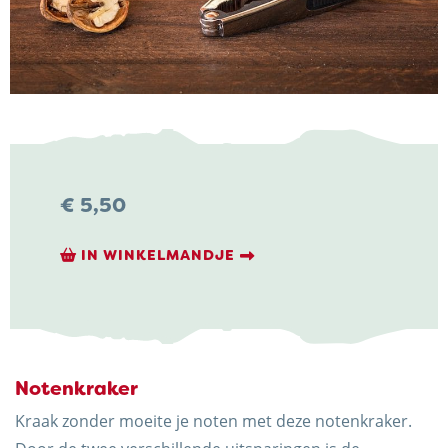
NIEUWS & ACTUALITEITEN
CONTACT
€
5,50
IN WINKELMANDJE
Kaasboerderij Weenink
Eimersweg 3
7137 HG Lievelde
0544 37 14 46
Notenkraker
info@kaasboerderijweenink.nl
Kraak zonder moeite je noten met deze notenkraker.