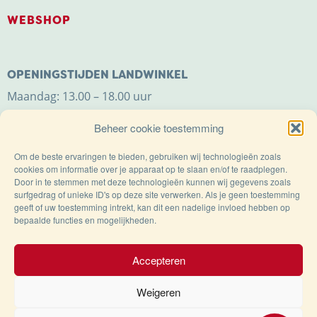
WEBSHOP
OPENINGSTIJDEN LANDWINKEL
Maandag: 13.00 – 18.00 uur
Dinsdag t/m zaterdag: 9.00 – 18.00 uur
Beheer cookie toestemming
Zondag: 11.00 – 18.00 uur
Om de beste ervaringen te bieden, gebruiken wij technologieën zoals
cookies om informatie over je apparaat op te slaan en/of te raadplegen.
Door in te stemmen met deze technologieën kunnen wij gegevens zoals
surfgedrag of unieke ID's op deze site verwerken. Als je geen toestemming
geeft of uw toestemming intrekt, kan dit een nadelige invloed hebben op
bepaalde functies en mogelijkheden.
Trots op de Achterhoek!
Accepteren
Weigeren
© Kaasboerderij Weenink 2026 |
Algemene