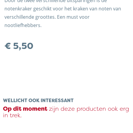
Door de twee verschillende uitsparingen is de
notenkraker geschikt voor het kraken van noten van
verschillende groottes. Een must voor
nootliefhebbers.
€
5,50
Trots op de Achterhoek! | © Kaasboerderij Weenink
2026 |
Algemene voorwaarden
|
Verzending
|
Privacybeleid
WELLICHT OOK INTERESSANT
Op dit moment
zijn deze producten ook erg
in trek.