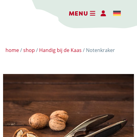
MENU
home
/
shop
/
Handig bij de Kaas
/ Notenkraker
DE BELEEFBOERDERIJ
DE KAASMAKERIJ
DE STOKERIJ
ACTIVITEITEN
LANDWINKEL
KERSTPAKKETTEN
WEBSHOP