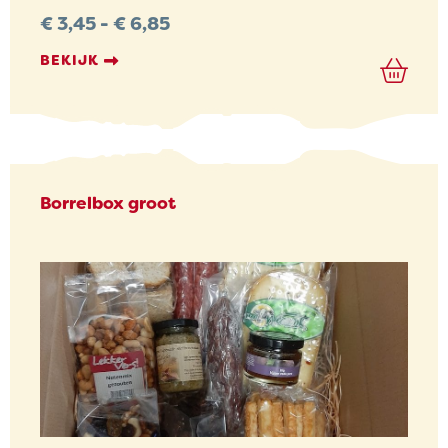
Prijsklasse:
€
3,45
-
€
6,85
€ 3,45
tot
BEKIJK
€ 6,85
Borrelbox groot