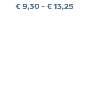
Prijsklass
€
9,30
-
€
13,25
€ 9,30
tot
LITEITEN
€ 13,25