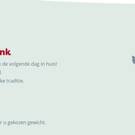
ink
e de volgende dag in huis!
.
e traditie.
or u gekozen gewicht.