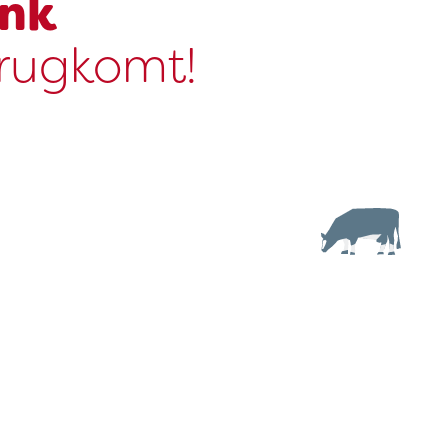
ink
erugkomt!