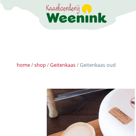
DE BELEEFBOERD
home
/
shop
/
Geitenkaas
/ Geitenkaas oud
DE KAASMAKERI
DE STOKERIJ
ACTIVITEITEN
LANDWINKEL
KERSTPAKKETTE