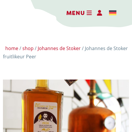
MENU
home
/
shop
/
Johannes de Stoker
/ Johannes de Stoker
fruitlikeur Peer
DE BELEEFBOERDERIJ
DE KAASMAKERIJ
DE STOKERIJ
ACTIVITEITEN
LANDWINKEL
KERSTPAKKETTEN
WEBSHOP