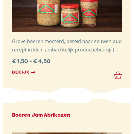
Grove boeren mosterd, bereid naar eeuwen oud
recept in klein ambachtelijk productiebedrijf […]
Prijsklasse:
€
1,50
-
€
4,50
€ 1,50
tot
BEKIJK
€ 4,50
Boeren Jam Abrikozen