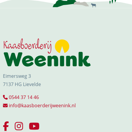
Eimersweg 3
7137 HG Lievelde
0544 37 14 46
info@kaasboerderijweenink.nl