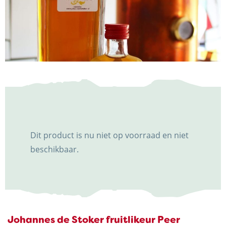
NIEUWS & ACTUALITEITEN
CONTACT
Dit product is nu niet op voorraad en niet
Kaasboerderij Weenink
beschikbaar.
Eimersweg 3
7137 HG Lievelde
0544 37 14 46
info@kaasboerderijweenink.nl
Johannes de Stoker fruitlikeur Peer