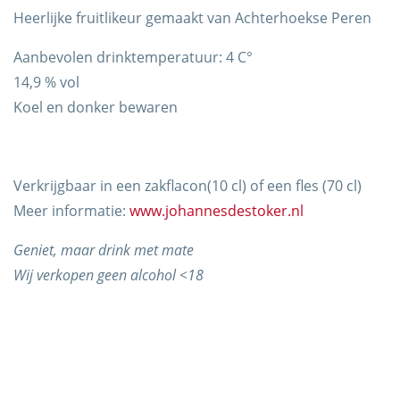
Heerlijke fruitlikeur gemaakt van Achterhoekse Peren
Aanbevolen drinktemperatuur: 4 C°
14,9 % vol
Koel en donker bewaren
Verkrijgbaar in een zakflacon(10 cl) of een fles (70 cl)
Trots op de Achterhoek! | © Kaasboerderij Weenink
Meer informatie:
www.johannesdestoker.nl
2026 |
Algemene voorwaarden
|
Verzending
|
Privacybeleid
Geniet, maar drink met mate
Wij verkopen geen alcohol <18