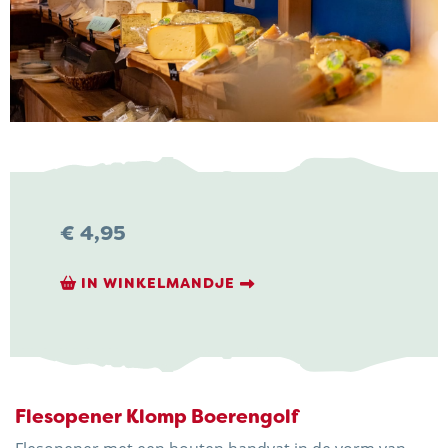
NIEUWS & ACTUALITEITEN
CONTACT
€
4,95
Kaasboerderij Weenink
IN WINKELMANDJE
Eimersweg 3
7137 HG Lievelde
0544 37 14 46
info@kaasboerderijweenink.nl
Flesopener Klomp Boerengolf