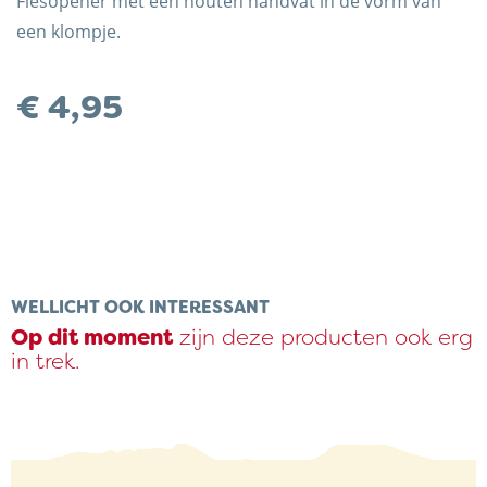
Flesopener met een houten handvat in de vorm van
een klompje.
€
4,95
Trots op de Achterhoek! | © Kaasboerderij Weenink
2026 |
Algemene voorwaarden
|
Verzending
|
Privacybeleid
WELLICHT OOK INTERESSANT
Op dit moment
zijn deze producten ook erg
in trek.