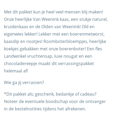
Met dit pakket kun je heel veel mensen blij maken!
Onze heerlijke Van Weenink kaas, een stukje naturel,
kruidenkaas en de Olden van Weenink! Old en
eigenwies lekker! Lekker met een boerenmetworst,
kaasdip en nootjes! Roomboterbloempjes, heerlijke
koekjes gebakken met onze boerenboter! Een fles
Landwinkel vruchtensap, luxe nougat en een
Trots op de Achterhoek! | © Kaasboerderij Weenink
chocoladereepje maakt dit verrassingspakket
2026 |
Algemene voorwaarden
|
Verzending
|
helemaal af!
Privacybeleid
Wie ga jij verrassen?
*Dit pakket als; geschenk, bedankje of cadeau?
Noteer de eventuele boodschap voor de ontvanger
in de bestelnotities tijdens het afrekenen.