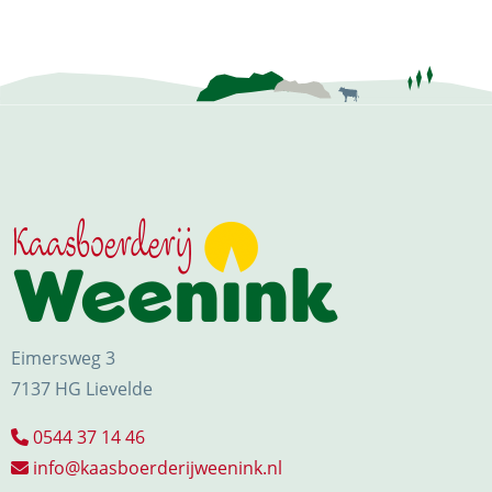
Eimersweg 3
7137 HG Lievelde
0544 37 14 46
info@kaasboerderijweenink.nl