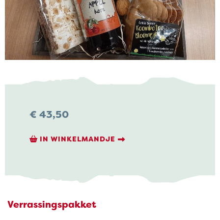
NIEUWS & ACTUALITEITEN
CONTACT
€
43,50
Kaasboerderij Weenink
IN WINKELMANDJE
Eimersweg 3
7137 HG Lievelde
0544 37 14 46
info@kaasboerderijweenink.nl
Verrassingspakket