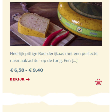
Heerlijk pittige Boerderijkaas met een perfecte
nasmaak achter op de tong. Een […]
Prijsklasse:
€
6,58
-
€
9,40
€ 6,58
tot
BEKIJK
€ 9,40