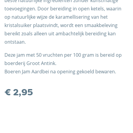
beste natuurlijke ingrediënten zonder kunstmatige
toevoegingen. Door bereiding in open ketels, waarin
op natuurlijke wijze de karamellisering van het
kristalsuiker plaatsvindt, wordt een smaakbeleving
bereikt zoals alleen uit ambachtelijk bereiding kan
ontstaan.
Deze jam met 50 vruchten per 100 gram is bereid op
boerderij Groot Antink.
Trots op de Achterhoek! | © Kaasboerderij Weenink
Boeren Jam Aardbei na opening gekoeld bewaren.
2026 |
Algemene voorwaarden
|
Verzending
|
Privacybeleid
€
2,95