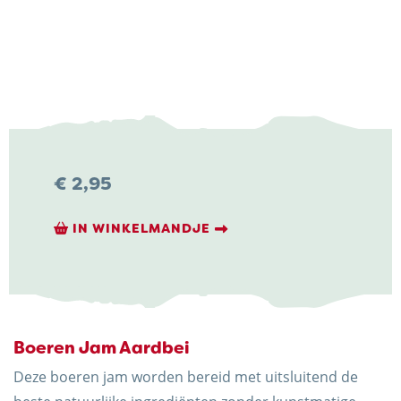
NIEUWS & ACTUALITEITEN
CONTACT
€
2,95
IN WINKELMANDJE
Kaasboerderij Weenink
Eimersweg 3
7137 HG Lievelde
0544 37 14 46
Boeren Jam Aardbei
info@kaasboerderijweenink.nl
Deze boeren jam worden bereid met uitsluitend de