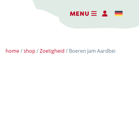
MENU
home
/
shop
/
Zoetigheid
/ Boeren Jam Aardbei
DE BELEEFBOERDERIJ
DE KAASMAKERIJ
DE STOKERIJ
ACTIVITEITEN
LANDWINKEL
KERSTPAKKETTEN
WEBSHOP