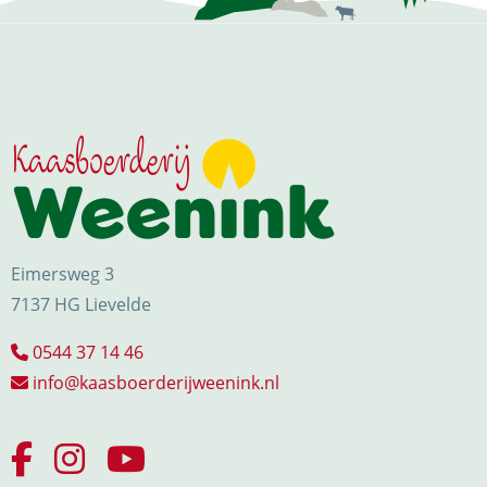
Eimersweg 3
7137 HG Lievelde
0544 37 14 46
info@kaasboerderijweenink.nl