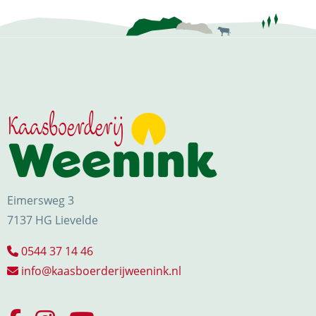
Eimersweg 3
7137 HG Lievelde
0544 37 14 46
info@kaasboerderijweenink.nl