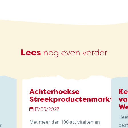
NIEUWS & ACTUALITEITEN
CONTACT
Lees
nog even verder
Kaasboerderij Weenink
Eimersweg 3
Achterhoekse
Ke
7137 HG Lievelde
Streekproductenmarkt
va
We
17/05/2027
0544 37 14 46
Heef
info@kaasboerderijweenink.nl
Met meer dan 100 activiteiten en
r
best