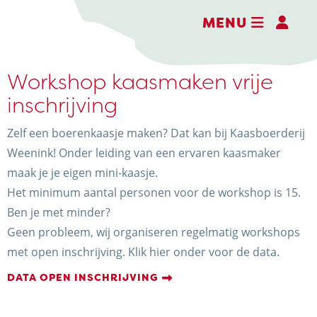
MENU
Workshop kaasmaken vrije
inschrijving
Zelf een boerenkaasje maken? Dat kan bij Kaasboerderij
DE BELEEFBOERDERIJ
Weenink! Onder leiding van een ervaren kaasmaker
DE KAASMAKERIJ
maak je je eigen mini-kaasje.
Het minimum aantal personen voor de workshop is 15.
DE STOKERIJ
Ben je met minder?
ACTIVITEITEN
Geen probleem, wij organiseren regelmatig workshops
met open inschrijving. Klik hier onder voor de data.
LANDWINKEL
DATA OPEN INSCHRIJVING
KERSTPAKKETTEN
WEBSHOP