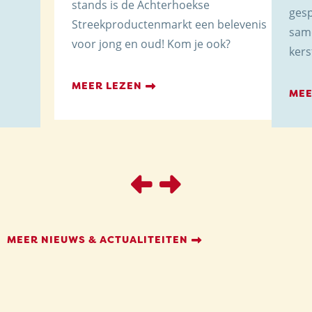
stands is de Achterhoekse
gesp
Streekproductenmarkt een belevenis
same
voor jong en oud! Kom je ook?
kers
MEER LEZEN
MEE
Trots op de Achterhoek! | © Kaasboerderij Weenink
2026 |
Algemene voorwaarden
|
Verzending
|
Privacybeleid
MEER NIEUWS & ACTUALITEITEN