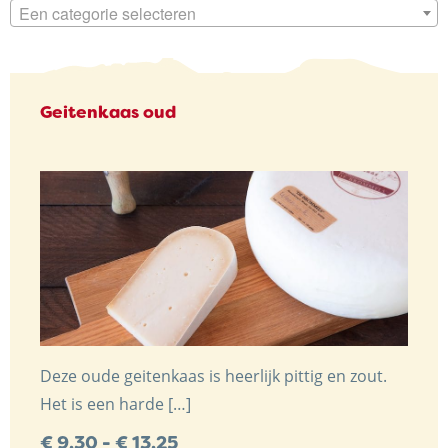
Een categorie selecteren
NIEUWS & ACTUALITEITEN
CONTACT
Geitenkaas oud
Kaasboerderij Weenink
Eimersweg 3
7137 HG Lievelde
Deze oude geitenkaas is heerlijk pittig en zout.
0544 37 14 46
Het is een harde […]
info@kaasboerderijweenink.nl
Prijsklasse:
€
9,30
-
€
13,25