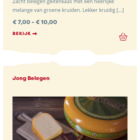
Zacht belegen geitenkaas met een heerlijke
melange van groene kruiden. Lekker kruidig […]
Prijsklasse:
€
7,00
-
€
10,00
€ 7,00
tot
BEKIJK
€ 10,00
Jong Belegen