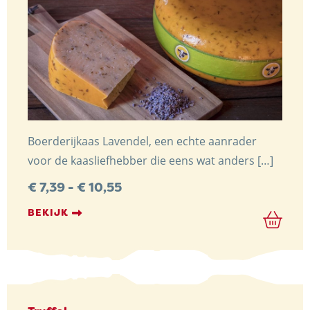
Boerderijkaas Lavendel, een echte aanrader
voor de kaasliefhebber die eens wat anders […]
Prijsklasse:
€
7,39
-
€
10,55
€ 7,39
tot
BEKIJK
€ 10,55