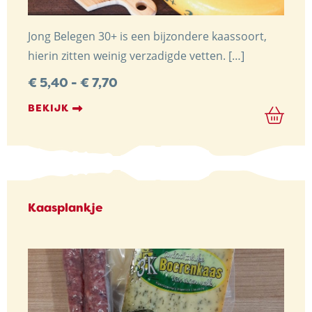
Jong Belegen 30+ is een bijzondere kaassoort,
hierin zitten weinig verzadigde vetten. […]
Prijsklasse:
€
5,40
-
€
7,70
€ 5,40
tot
BEKIJK
€ 7,70
Kaasplankje