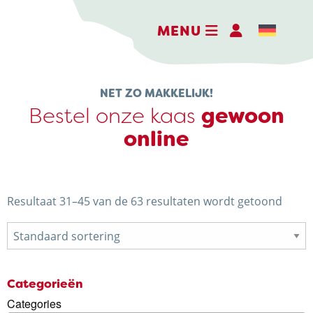
MENU
NET ZO MAKKELIJK!
Bestel onze kaas
gewoon
online
DE BELEEFBOERDERIJ
DE KAASMAKERIJ
DE STOKERIJ
Resultaat 31–45 van de 63 resultaten wordt getoond
ACTIVITEITEN
LANDWINKEL
KERSTPAKKETTEN
Categorieën
Categories
WEBSHOP