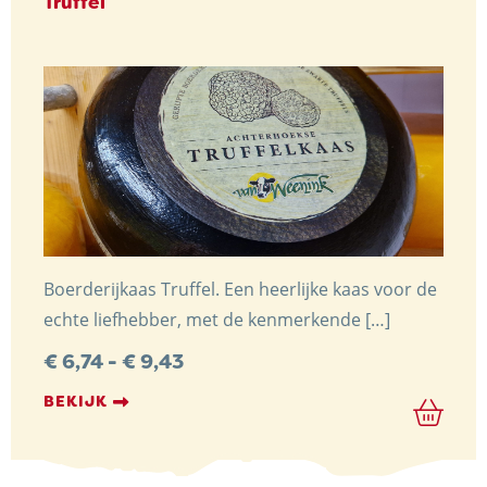
Truffel
Boerderijkaas Truffel. Een heerlijke kaas voor de
echte liefhebber, met de kenmerkende […]
Prijsklasse:
€
6,74
-
€
9,43
€ 6,74
tot
BEKIJK
€ 9,43