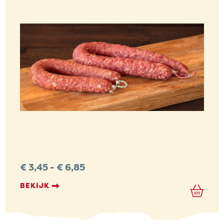
Prijsklasse:
€
3,45
-
€
6,85
€ 3,45
tot
BEKIJK
€ 6,85