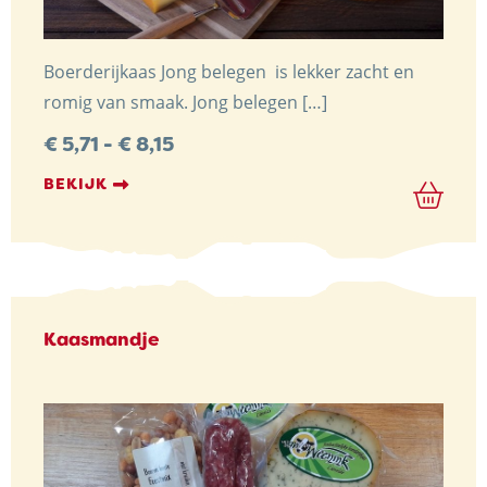
Boerderijkaas Jong belegen is lekker zacht en
romig van smaak. Jong belegen […]
Prijsklasse:
€
5,71
-
€
8,15
€ 5,71
tot
BEKIJK
€ 8,15
Kaasmandje