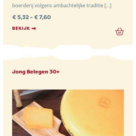
boerderij volgens ambachtelijke traditie […]
Prijsklasse:
€
5,32
-
€
7,60
€ 5,32
tot
BEKIJK
€ 7,60
Jong Belegen 30+