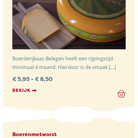
Boerderijkaas Belegen heeft een rijpingstijd
minimaal 4 maand. Hierdoor is de smaak […]
Prijsklasse:
€
5,95
-
€
8,50
€ 5,95
tot
BEKIJK
€ 8,50
Boerenmetworst