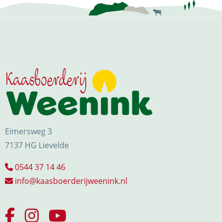
Eimersweg 3
7137 HG Lievelde
0544 37 14 46
info@kaasboerderijweenink.nl