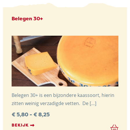
Belegen 30+
Belegen 30+ is een bijzondere kaassoort, hierin
zitten weinig verzadigde vetten. De […]
Prijsklasse:
€
5,80
-
€
8,25
€ 5,80
tot
BEKIJK