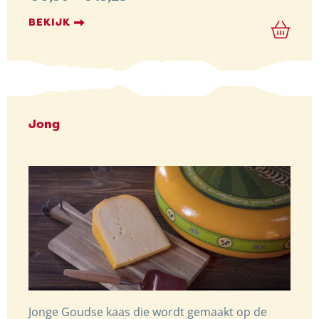
€ 9,30
tot
BEKIJK
€ 13,25
Jong
Trots op de Achterhoek! | © Kaasboerderij Weenink
2026 |
Algemene voorwaarden
|
Verzending
|
Privacybeleid
Jonge Goudse kaas die wordt gemaakt op de